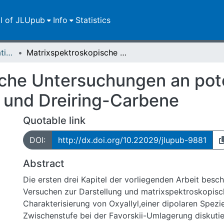
ll of JLUpub
Info
Statistics
Dissertationen/Habilitationen
Matrixspektroskopische Untersuchungen an potentiellen Vorläufern für Oxyallyl-Derivate und Dreiring-Carbene
che Untersuchungen an pote
e und Dreiring-Carbene
Quotable link
DOI:
http://dx.doi.org/10.22029/jlupub-9881
Abstract
Die ersten drei Kapitel der vorliegenden Arbeit besch
Versuchen zur Darstellung und matrixspektroskopis
Charakterisierung von Oxyallyl,einer dipolaren Spezie
Zwischenstufe bei der Favorskii-Umlagerung diskutie