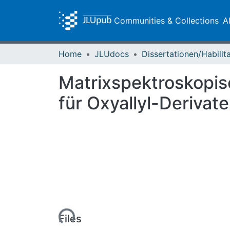
Communities & Collections
A
Home
JLUdocs
Matrixspektroskopis
für Oxyallyl-Derivat
Loading...
Files