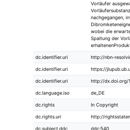
Vorläufer ausgewä
Vorläufersubstanz
nachgegangen, in
Dibromketeneigne
wobei die erwarte
Spaltung der Vorl
erhaltenenProdukt
dc.identifier.uri
http://nbn-resolv
dc.identifier.uri
https://jlupub.ub
dc.identifier.uri
http://dx.doi.org
dc.language.iso
de_DE
dc.rights
In Copyright
dc.rights.uri
http://rightsstat
dc.subject.ddc
ddc:540