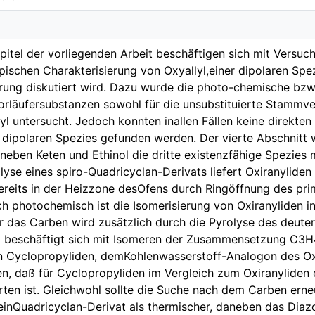
apitel der vorliegenden Arbeit beschäftigen sich mit Versuc
ischen Charakterisierung von Oxyallyl,einer dipolaren Spez
rung diskutiert wird. Dazu wurde die photo-chemische bzw.
orläufersubstanzen sowohl für die unsubstituierte Stammve
yl untersucht. Jedoch konnten inallen Fällen keine direkte
 dipolaren Spezies gefunden werden. Der vierte Abschnitt 
s neben Keten und Ethinol die dritte existenzfähige Spez
olyse eines spiro-Quadricyclan-Derivats liefert Oxiranylide
ereits in der Heizzone desOfens durch Ringöffnung des pri
ch photochemisch ist die Isomerisierung von Oxiranyliden i
r das Carben wird zusätzlich durch die Pyrolyse des deute
el beschäftigt sich mit Isomeren der Zusammensetzung C3
n Cyclopropyliden, demKohlenwasserstoff-Analogon des O
, daß für Cyclopropyliden im Vergleich zum Oxiranyliden e
warten ist. Gleichwohl sollte die Suche nach dem Carben e
inQuadricyclan-Derivat als thermischer, daneben das Dia