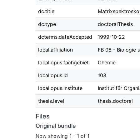
dc.title
Matrixspektroskop
dc.type
doctoralThesis
dcterms.dateAccepted
1999-10-22
local.affiliation
FB 08 - Biologie
local.opus.fachgebiet
Chemie
local.opus.id
103
local.opus.institute
Institut für Orga
thesis.level
thesis.doctoral
Files
Original bundle
Now showing
1 - 1 of 1