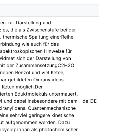
hen zur Darstellung und
ies, die als Zwischenstufe bei der
 thermische Spaltung einerReihe
rbindung wie auch für das
n spektroskopischen Hinweise für
widmet sich der Darstellung von
ies mit der ZusammensetzungC2H2O
n neben Benzol und viel Keten,
mär gebildeten Oxiranylidens
n Keten möglich.Der
rierten Eduktmoleküls untermauert.
H4 und dabei insbesondere mit dem
de_DE
xiranylidens. Quantenmechanische
ine sehrviel geringere kinetische
rneut aufgenommen werden. Dazu
zocyclopropan als photochemischer