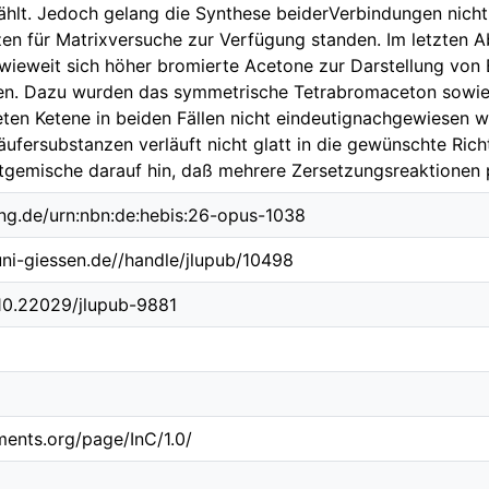
hlt. Jedoch gelang die Synthese beiderVerbindungen nicht,
en für Matrixversuche zur Verfügung standen. Im letzten Ab
wieweit sich höher bromierte Acetone zur Darstellung von
n. Dazu wurden das symmetrische Tetrabromaceton sowie
ten Ketene in beiden Fällen nicht eindeutignachgewiesen 
äufersubstanzen verläuft nicht glatt in die gewünschte Rich
gemische darauf hin, daß mehrere Zersetzungsreaktionen p
ing.de/urn:nbn:de:hebis:26-opus-1038
.uni-giessen.de//handle/jlupub/10498
/10.22029/jlupub-9881
ements.org/page/InC/1.0/