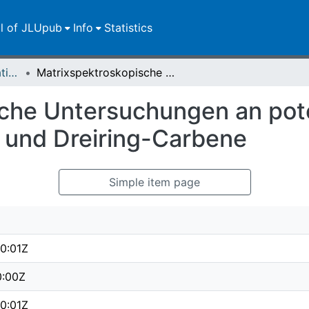
ll of JLUpub
Info
Statistics
Dissertationen/Habilitationen
Matrixspektroskopische Untersuchungen an potentiellen Vorläufern für Oxyallyl-Derivate und Dreiring-Carbene
che Untersuchungen an pote
e und Dreiring-Carbene
Simple item page
0:01Z
0:00Z
0:01Z