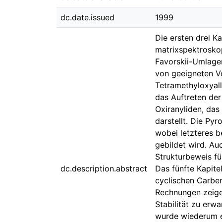
dc.date.issued
1999
Die ersten drei K
matrixspektroskop
Favorskii-Umlage
von geeigneten V
Tetramethyloxyall
das Auftreten der
Oxiranyliden, da
darstellt. Die Pyr
wobei letzteres b
gebildet wird. Au
Strukturbeweis fü
dc.description.abstract
Das fünfte Kapit
cyclischen Carbe
Rechnungen zeigen
Stabilität zu er
wurde wiederum e