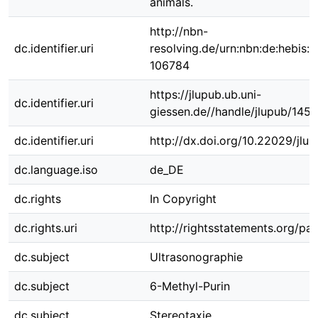
animals.
http://nbn-
dc.identifier.uri
resolving.de/urn:nbn:de:hebis:
106784
https://jlupub.ub.uni-
dc.identifier.uri
giessen.de//handle/jlupub/145
dc.identifier.uri
http://dx.doi.org/10.22029/jlu
dc.language.iso
de_DE
dc.rights
In Copyright
dc.rights.uri
http://rightsstatements.org/pag
dc.subject
Ultrasonographie
dc.subject
6-Methyl-Purin
dc.subject
Stereotaxie