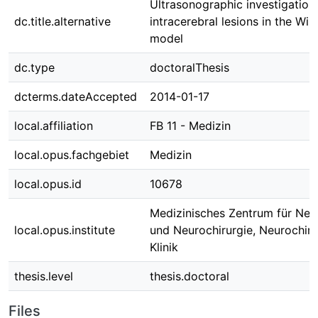
Ultrasonographic investigation
dc.title.alternative
intracerebral lesions in the Wist
model
dc.type
doctoralThesis
dcterms.dateAccepted
2014-01-17
local.affiliation
FB 11 - Medizin
local.opus.fachgebiet
Medizin
local.opus.id
10678
Medizinisches Zentrum für Neu
local.opus.institute
und Neurochirurgie, Neurochiru
Klinik
thesis.level
thesis.doctoral
Files