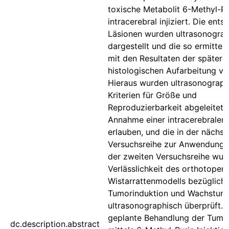
toxische Metabolit 6-Methyl-Pu
intracerebral injiziert. Die ent
Läsionen wurden ultrasonogra
dargestellt und die so ermittel
mit den Resultaten der spätere
histologischen Aufarbeitung ve
Hieraus wurden ultrasonograph
Kriterien für Größe und
Reproduzierbarkeit abgeleitet, 
Annahme einer intracerebralen
erlauben, und die in der nächst
Versuchsreihe zur Anwendung 
der zweiten Versuchsreihe wur
Verlässlichkeit des orthotopen
Wistarrattenmodells bezüglich
Tumorinduktion und Wachstum
ultrasonographisch überprüft. E
geplante Behandlung der Tumo
dc.description.abstract