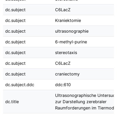
dc.subject
C6LacZ
dc.subject
Kraniektomie
dc.subject
ultrasonographie
dc.subject
6-methyl-purine
dc.subject
stereotaxis
dc.subject
C6LacZ
dc.subject
craniectomy
dc.subject.ddc
ddc:610
Ultrasonographische Untersuc
dc.title
zur Darstellung zerebraler
Raumforderungen im Tiermodel