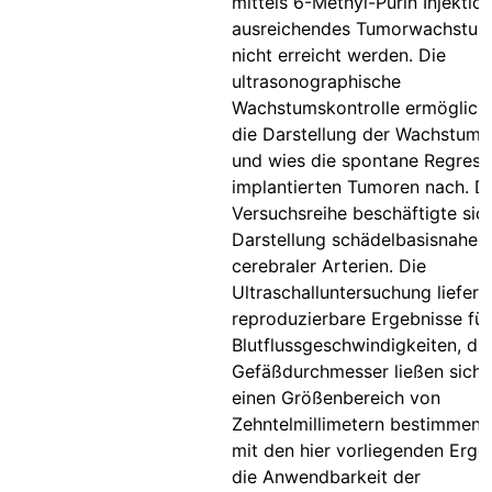
mittels 6-Methyl-Purin Injektio
ausreichendes Tumorwachstum
nicht erreicht werden. Die
ultrasonographische
Wachstumskontrolle ermöglicht
die Darstellung der Wachstums
und wies die spontane Regress
implantierten Tumoren nach. Di
Versuchsreihe beschäftigte sic
Darstellung schädelbasisnaher
cerebraler Arterien. Die
Ultraschalluntersuchung liefert
reproduzierbare Ergebnisse für
Blutflussgeschwindigkeiten, die
Gefäßdurchmesser ließen sich b
einen Größenbereich von
Zehntelmillimetern bestimmen.
mit den hier vorliegenden Erge
die Anwendbarkeit der