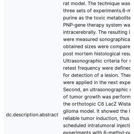
rat model. The technique was a
three sets of experiments.6-me
purine as the toxic metabolite 
PNP-gene therapy system was 
intracerebrally. The resulting le
were measured sonographicall
obtained sizes were compared 
post mortem histological result
Ultrasonographic criteria for s
retest frequency were defined 
for detection of a lesion. These
were applied in the next exper
Second, an ultrasonographic m
of tumor growth was performe
the orthotopic C6 LacZ Wistar 
glioma model. It showed the la
dc.description.abstract
reliable tumor induction, thus t
scheduled intratumoral injectio
experiments with 6-methyl-pur