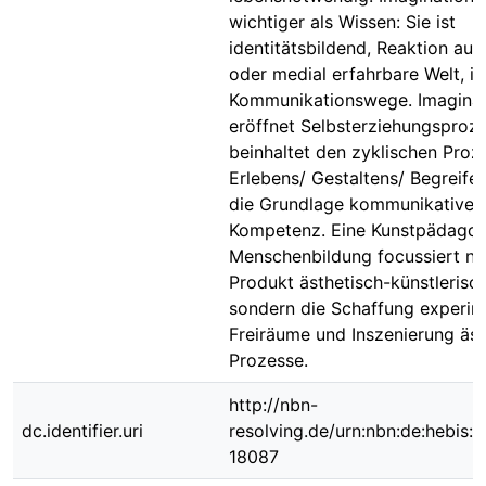
wichtiger als Wissen: Sie ist
identitätsbildend, Reaktion auf 
oder medial erfahrbare Welt, i
Kommunikationswege. Imaginat
eröffnet Selbsterziehungsproze
beinhaltet den zyklischen Proz
Erlebens/ Gestaltens/ Begreifen
die Grundlage kommunikativer
Kompetenz. Eine Kunstpädagog
Menschenbildung focussiert ni
Produkt ästhetisch-künstlerisch
sondern die Schaffung experim
Freiräume und Inszenierung äst
Prozesse.
http://nbn-
dc.identifier.uri
resolving.de/urn:nbn:de:hebis:
18087