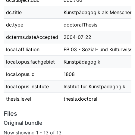
dc.subject.ddc
ddc:700
dc.title
Kunstpädagogik als Menschenb
dc.type
doctoralThesis
dcterms.dateAccepted
2004-07-22
local.affiliation
FB 03 - Sozial- und Kulturwiss
local.opus.fachgebiet
Kunstpädagogik
local.opus.id
1808
local.opus.institute
Institut für Kunstpädagogik
thesis.level
thesis.doctoral
Files
Original bundle
Now showing
1 - 13 of 13