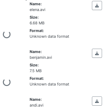
Name:
elena.avi
Size:
6.68 MB
Format:
ing...
Unknown data format
Name:
benjamin.avi
Size:
7.5 MB
Format:
ing...
Unknown data format
Name:
andi.avi