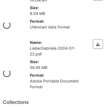
Size:
8.59 MB
Format:
ing...
Unknown data format
Name:
LieberGabriele-2004-07-
22.pdf
Size:
56.49 MB
ing...
Format:
Adobe Portable Document
Format
Collections