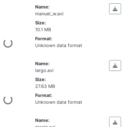
Name:
manuel_w.avi
Size:
10.1 MB
Format:
ing...
Unknown data format
Name:
largo.avi
Size:
27.63 MB
Format:
ing...
Unknown data format
Name:
nicole.avi