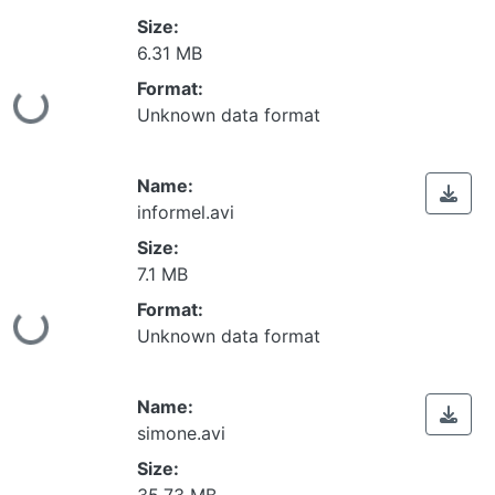
Size:
6.31 MB
Format:
ing...
Unknown data format
Name:
informel.avi
Size:
7.1 MB
Format:
ing...
Unknown data format
Name:
simone.avi
Size:
35.73 MB