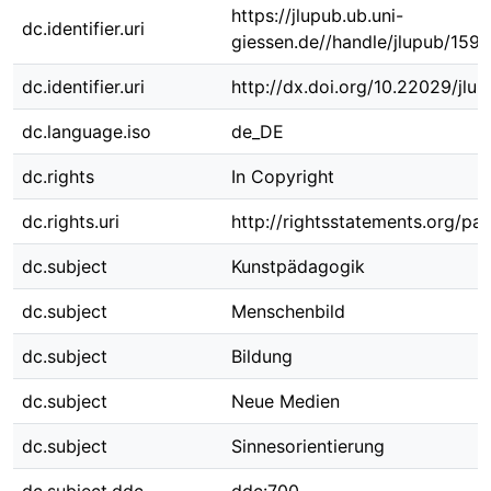
https://jlupub.ub.uni-
dc.identifier.uri
giessen.de//handle/jlupub/159
dc.identifier.uri
http://dx.doi.org/10.22029/jlu
dc.language.iso
de_DE
dc.rights
In Copyright
dc.rights.uri
http://rightsstatements.org/pag
dc.subject
Kunstpädagogik
dc.subject
Menschenbild
dc.subject
Bildung
dc.subject
Neue Medien
dc.subject
Sinnesorientierung