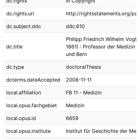
dc.rights
In Copyright
dc.rights.uri
http://rightsstatements.org/pag
dc.subject.ddc
ddc:610
Philipp Friedrich Wilhelm Vogt 
dc.title
1861) : Professor der Medizin i
und Bern
dc.type
doctoralThesis
dcterms.dateAccepted
2008-11-11
local.affiliation
FB 11 - Medizin
local.opus.fachgebiet
Medizin
local.opus.id
6659
local.opus.institute
Institut für Geschichte der Med