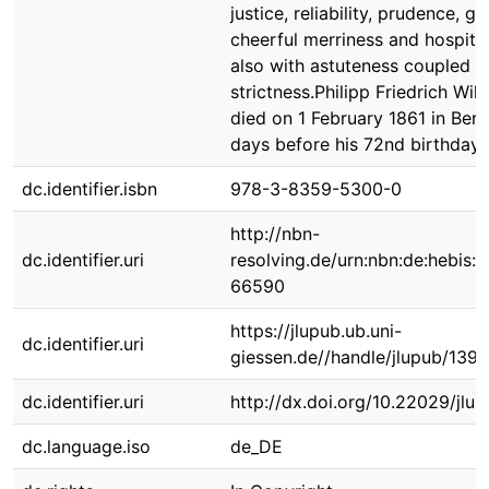
justice, reliability, prudence, go
cheerful merriness and hospital
also with astuteness coupled w
strictness.Philipp Friedrich Wi
died on 1 February 1861 in Ber
days before his 72nd birthday.
dc.identifier.isbn
978-3-8359-5300-0
http://nbn-
dc.identifier.uri
resolving.de/urn:nbn:de:hebis:
66590
https://jlupub.ub.uni-
dc.identifier.uri
giessen.de//handle/jlupub/139
dc.identifier.uri
http://dx.doi.org/10.22029/jlu
dc.language.iso
de_DE