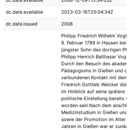
dc.date.available
2008-12-09T15:34:03Z
dc.date.available
2023-03-16T20:04:34Z
dc.date.issued
2008
Philipp Friedrich Wilhelm Vogt
8. Februar 1789 in Hausen bei 
jüngster Sohn des dortigen Pfa
Philipp Henrich Balthasar Vogt
Durch den Besuch des akadem
Pädagogiums in Gießen und de
verbundenen Kontakt mit dem 
Friedrich Gottlieb Welcker dürf
im Hinblick auf seine spätere fr
politische Einstellung bereits 
worden sein.Nach dem anschli
Medizinstudium in Gießen und
sowie der Promotion im Alter 
Jahren in Gießen war er zunäch