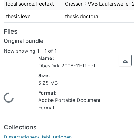
local.source.freetext
Giessen : VVB Laufersweiler 2
thesis.level
thesis.doctoral
Files
Original bundle
Now showing
1 - 1 of 1
Name:
ObesDirk-2008-11-11.pdf
Size:
Loading...
5.25 MB
Format:
Adobe Portable Document
Format
Collections
Dissertationen/Habilitationen