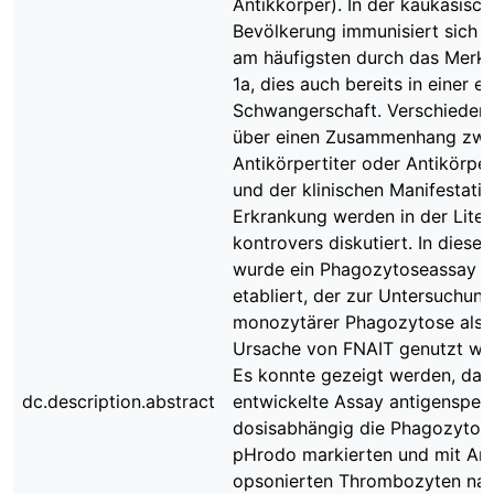
Antikkörper). In der kaukasisc
Bevölkerung immunisiert sich d
am häufigsten durch das Merk
1a, dies auch bereits in einer e
Schwangerschaft. Verschiedene
über einen Zusammenhang zwi
Antikörpertiter oder Antikörpe
und der klinischen Manifestatio
Erkrankung werden in der Liter
kontrovers diskutiert. In dieser
wurde ein Phagozytoseassay 
etabliert, der zur Untersuchung
monozytärer Phagozytose als 
Ursache von FNAIT genutzt wer
Es konnte gezeigt werden, das
dc.description.abstract
entwickelte Assay antigenspezi
dosisabhängig die Phagozytos
pHrodo markierten und mit Ant
opsonierten Thrombozyten na