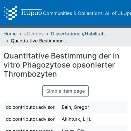
Communities & Collections
All of JLUp
Home
JLUdocs
Dissertationen/Habilitationen
Quantitative Bestimmung der in vitro Phagozytose opsonierter Thrombozyten
Quantitative Bestimmung der in
vitro Phagozytose opsonierter
Thrombozyten
Simple item page
dc.contributor.advisor
Bein, Gregor
dc.contributor.advisor
Akintürk, I. H.