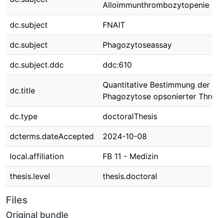
Alloimmunthrombozytopenie
dc.subject
FNAIT
dc.subject
Phagozytoseassay
dc.subject.ddc
ddc:610
Quantitative Bestimmung der in
dc.title
Phagozytose opsonierter Thr
dc.type
doctoralThesis
dcterms.dateAccepted
2024-10-08
local.affiliation
FB 11 - Medizin
thesis.level
thesis.doctoral
Files
Original bundle