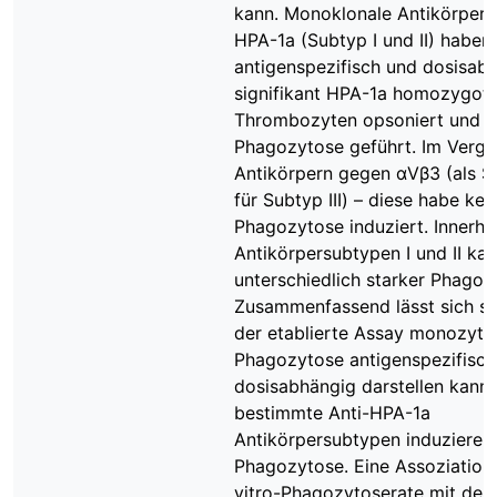
kann. Monoklonale Antikörper
HPA-1a (Subtyp I und II) haben
antigenspezifisch und dosisab
signifikant HPA-1a homozygot
Thrombozyten opsoniert und z
Phagozytose geführt. Im Vergl
Antikörpern gegen αVβ3 (als S
für Subtyp III) – diese habe kei
Phagozytose induziert. Innerha
Antikörpersubtypen I und II ka
unterschiedlich starker Phagoz
Zusammenfassend lässt sich sa
der etablierte Assay monozytä
Phagozytose antigenspezifisch
dosisabhängig darstellen kann.
bestimmte Anti-HPA-1a
Antikörpersubtypen induzieren
Phagozytose. Eine Assoziation 
vitro-Phagozytoserate mit de