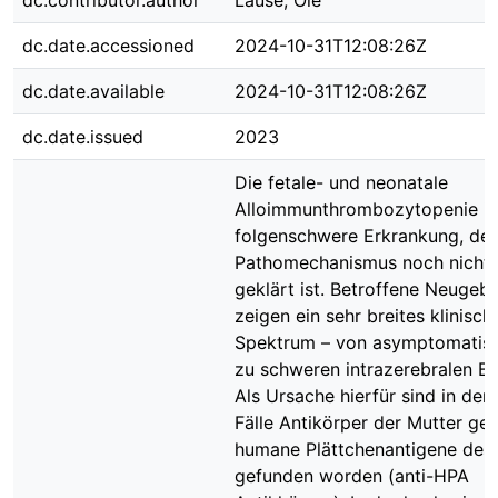
dc.contributor.author
Lause, Ole
dc.date.accessioned
2024-10-31T12:08:26Z
dc.date.available
2024-10-31T12:08:26Z
dc.date.issued
2023
Die fetale- und neonatale
Alloimmunthrombozytopenie is
folgenschwere Erkrankung, de
Pathomechanismus noch nicht 
geklärt ist. Betroffene Neugeb
zeigen ein sehr breites klinisch
Spektrum – von asymptomatisc
zu schweren intrazerebralen Bl
Als Ursache hierfür sind in den
Fälle Antikörper der Mutter ge
humane Plättchenantigene des
gefunden worden (anti-HPA