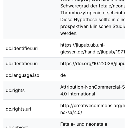
Schweregrad der fetale/neonat
Thrombozytopenie erscheint m
Diese Hypothese sollte in einer
prospektiven klinischen Studie
werden.
https://jlupub.ub.uni-
dc.identifier.uri
giessen.de/handle/jlupub/19713
dc.identifier.uri
https://doi.org/10.22029/jlupu
dc.language.iso
de
Attribution-NonCommercial-Sh
dc.rights
4.0 International
http://creativecommons.org/li
dc.rights.uri
nc-sa/4.0/
Fetale- und neonatale
dc.subject