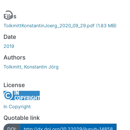
ading...
Files
TolkmittKonstantinJoerg_2020_09_29.pdf
(1.83 MB)
Date
2019
Authors
Tolkmitt, Konstantin Jörg
License
In Copyright
Quotable link
DOI:
http://dx.doi.org/10.22029/jlupub-14858