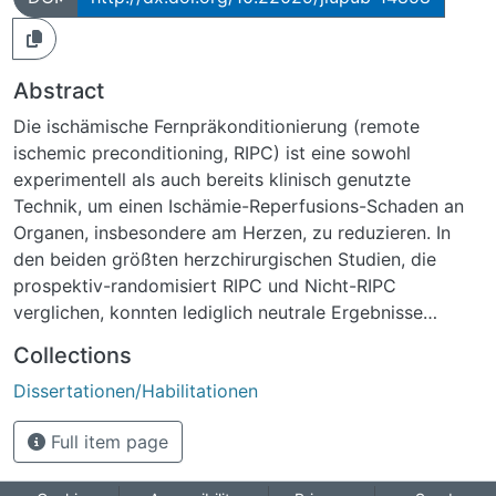
Abstract
Die ischämische Fernpräkonditionierung (remote
ischemic preconditioning, RIPC) ist eine sowohl
experimentell als auch bereits klinisch genutzte
Technik, um einen Ischämie-Reperfusions-Schaden an
Organen, insbesondere am Herzen, zu reduzieren. In
den beiden größten herzchirurgischen Studien, die
prospektiv-randomisiert RIPC und Nicht-RIPC
verglichen, konnten lediglich neutrale Ergebnisse
bezüglich des Patienten- Outcomes gezeigt werden.
Collections
Trotzdem ist die Thematik RIPC noch aktuell, da zum
Dissertationen/Habilitationen
einen der hochkomplexe Wirkmechanismus von RIPC
am Herzen noch nicht vollends geklärt ist, und zum
Full item page
anderen tierexperimentelle Studien auf eine
vielversprechende Anwendung zum Erhalt anderer