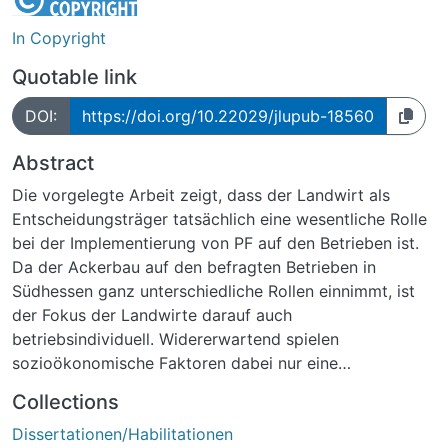
In Copyright
Quotable link
DOI:
https://doi.org/10.22029/jlupub-18560
Abstract
Die vorgelegte Arbeit zeigt, dass der Landwirt als
Entscheidungsträger tatsächlich eine wesentliche Rolle
bei der Implementierung von PF auf den Betrieben ist.
Da der Ackerbau auf den befragten Betrieben in
Südhessen ganz unterschiedliche Rollen einnimmt, ist
der Fokus der Landwirte darauf auch
betriebsindividuell. Widererwartend spielen
sozioökonomische Faktoren dabei nur eine
untergeordnete Rolle und auch die Betriebsgröße hat
Collections
einen geringeren Einfluss als die Annahme von
Dissertationen/Habilitationen
Skaleneffekten bei der Investition in PF-Systeme