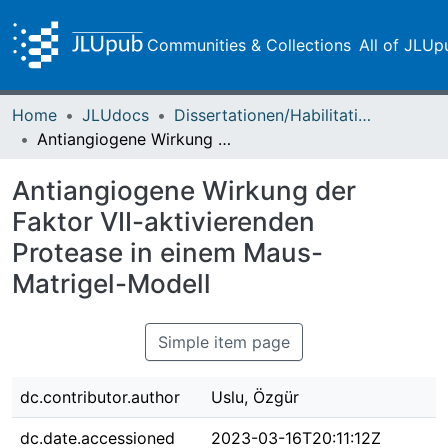
Communities & Collections
All of JLUp
Home
JLUdocs
Dissertationen/Habilitationen
Antiangiogene Wirkung der Faktor VII-aktivierenden Protease in einem Maus-Matrigel-Modell
Antiangiogene Wirkung der
Faktor VII-aktivierenden
Protease in einem Maus-
Matrigel-Modell
Simple item page
dc.contributor.author
Uslu, Özgür
dc.date.accessioned
2023-03-16T20:11:12Z