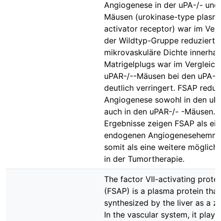
Angiogenese in der uPA-/- und
Mäusen (urokinase-type plasm
activator receptor) war im Verg
der Wildtyp-Gruppe reduziert. 
mikrovaskuläre Dichte innerhal
Matrigelplugs war im Vergleich
uPAR-/--Mäusen bei den uPA-/
deutlich verringert. FSAP reduz
Angiogenese sowohl in den uPA
auch in den uPAR-/- -Mäusen. 
Ergebnisse zeigen FSAP als ei
endogenen Angiogenesehemme
somit als eine weitere möglich
in der Tumortherapie.
The factor VII-activating prote
(FSAP) is a plasma protein that
synthesized by the liver as a 
In the vascular system, it plays