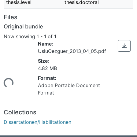
thesis.level
thesis.doctoral
Files
Original bundle
Now showing
1 - 1 of 1
Name:
UsluOezguer_2013_04_05.pdf
Size:
4.82 MB
ading...
Format:
Adobe Portable Document
Format
Collections
Dissertationen/Habilitationen