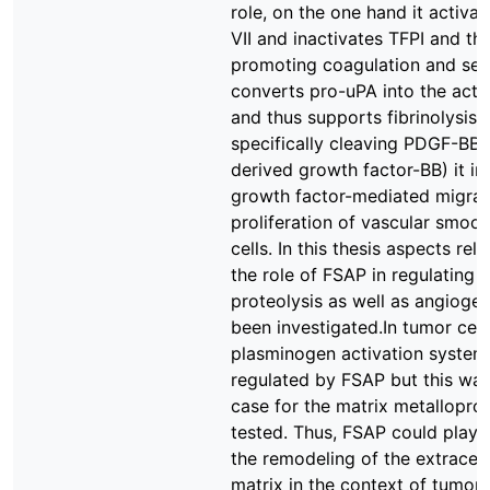
role, on the one hand it activat
VII and inactivates TFPI and th
promoting coagulation and sec
converts pro-uPA into the acti
and thus supports fibrinolysis.
specifically cleaving PDGF-BB (
derived growth factor-BB) it inh
growth factor-mediated migrat
proliferation of vascular smoo
cells. In this thesis aspects rela
the role of FSAP in regulating p
proteolysis as well as angioge
been investigated.In tumor cell
plasminogen activation syste
regulated by FSAP but this was
case for the matrix metallopro
tested. Thus, FSAP could play a
the remodeling of the extracell
matrix in the context of tumor