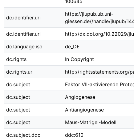
100645
https://jlupub.ub.uni-
dc.identifier.uri
giessen.de//handle/jlupub/144
dc.identifier.uri
http://dx.doi.org/10.22029/jlu
dc.language.iso
de_DE
dc.rights
In Copyright
dc.rights.uri
http://rightsstatements.org/pag
dc.subject
Faktor VII-aktivierende Protea
dc.subject
Angiogenese
dc.subject
Antiangiogenese
dc.subject
Maus-Matrigel-Modell
dc.subject.ddc
ddc:610