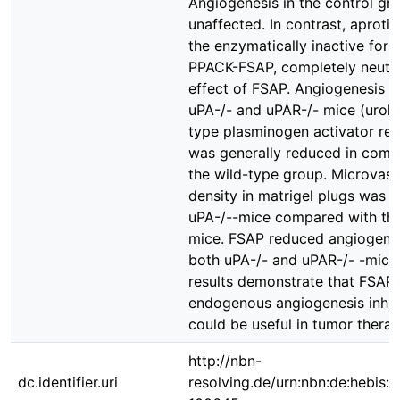
Angiogenesis in the control gr
unaffected. In contrast, aprotin
the enzymatically inactive for
PPACK-FSAP, completely neutra
effect of FSAP. Angiogenesis in
uPA-/- and uPAR-/- mice (urok
type plasminogen activator rec
was generally reduced in comp
the wild-type group. Microvasc
density in matrigel plugs was l
uPA-/--mice compared with th
mice. FSAP reduced angiogenes
both uPA-/- and uPAR-/- -mice
results demonstrate that FSAP 
endogenous angiogenesis inhibi
could be useful in tumor therap
http://nbn-
dc.identifier.uri
resolving.de/urn:nbn:de:hebis: