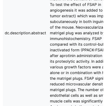
To test the effect of FSAP in
angiogenesis it was added to M
tumor extract) which was impl
subcutaneously in both inguina
of the mouse. Neovascularizati
dc.description.abstract
matrigel plug was analyzed by
immunohistochemistry. FSAP 
compared with its control-buffe
inactivated form (PPACK-FSAP
after aprotinin administration to
its proteolytic activity. In addit
various growth factors were a
alone or in combination with he
the matrigel plugs. FSAP signif
reduced microvascular density 
matrigel plugs. The number of 
endothelial cells as well as sm
muscle cells was significantly 