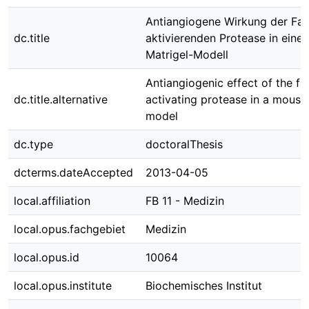
Antiangiogene Wirkung der Fakt
dc.title
aktivierenden Protease in ein
Matrigel-Modell
Antiangiogenic effect of the fac
dc.title.alternative
activating protease in a mouse
model
dc.type
doctoralThesis
dcterms.dateAccepted
2013-04-05
local.affiliation
FB 11 - Medizin
local.opus.fachgebiet
Medizin
local.opus.id
10064
local.opus.institute
Biochemisches Institut