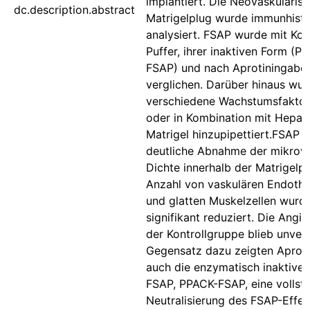
implantiert. Die Neovaskularisa
dc.description.abstract
Matrigelplug wurde immunhist
analysiert. FSAP wurde mit Kont
Puffer, ihrer inaktiven Form (P
FSAP) und nach Aprotiningabe
verglichen. Darüber hinaus wu
verschiedene Wachstumsfaktore
oder in Kombination mit Hepari
Matrigel hinzupipettiert.FSAP z
deutliche Abnahme der mikrov
Dichte innerhalb der Matrigelpl
Anzahl von vaskulären Endothe
und glatten Muskelzellen wurd
signifikant reduziert. Die Angi
der Kontrollgruppe blieb unver
Gegensatz dazu zeigten Aprotin
auch die enzymatisch inaktive
FSAP, PPACK-FSAP, eine vollst
Neutralisierung des FSAP-Effek