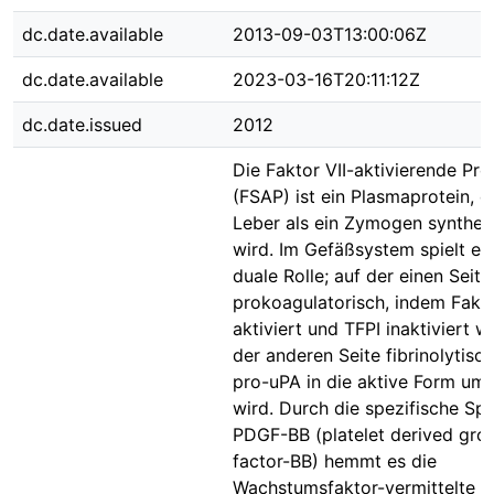
dc.date.available
2013-09-03T13:00:06Z
dc.date.available
2023-03-16T20:11:12Z
dc.date.issued
2012
Die Faktor VII-aktivierende Pro
(FSAP) ist ein Plasmaprotein, d
Leber als ein Zymogen syntheti
wird. Im Gefäßsystem spielt es
duale Rolle; auf der einen Seite
prokoagulatorisch, indem Fakto
aktiviert und TFPI inaktiviert wi
der anderen Seite fibrinolytisc
pro-uPA in die aktive Form um
wird. Durch die spezifische Sp
PDGF-BB (platelet derived gro
factor-BB) hemmt es die
Wachstumsfaktor-vermittelte M