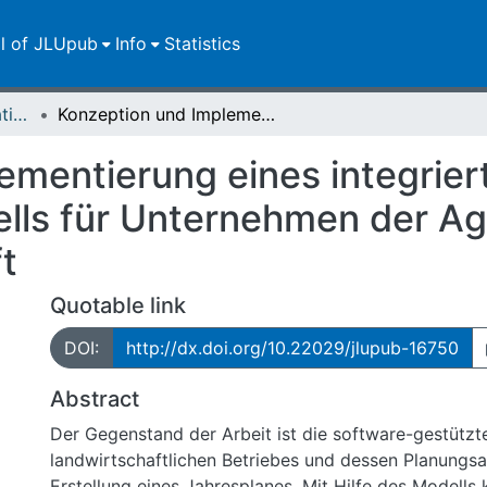
ll of JLUpub
Info
Statistics
Dissertationen/Habilitationen
Konzeption und Implementierung eines integrierten Jahresplanungsmodells für Unternehmen der Agrar- und Ernährungswirtschaft
ementierung eines integrier
ls für Unternehmen der Ag
t
Quotable link
DOI:
http://dx.doi.org/10.22029/jlupub-16750
Abstract
Der Gegenstand der Arbeit ist die software-gestützt
landwirtschaftlichen Betriebes und dessen Planungsak
Erstellung eines Jahresplanes. Mit Hilfe des Modells 