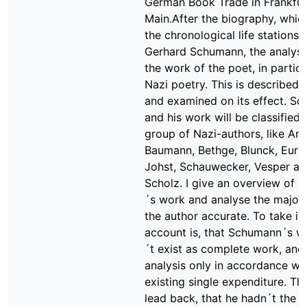
German Book Trade in Frankfu
Main.After the biography, whi
the chronological life stations 
Gerhard Schumann, the analysi
the work of the poet, in particul
Nazi poetry. This is described,
and examined on its effect. S
and his work will be classified 
group of Nazi-authors, like Ana
Baumann, Bethge, Blunck, Eurin
Johst, Schauwecker, Vesper a
Scholz. I give an overview of
´s work and analyse the major
the author accurate. To take in
account is, that Schumann´s w
´t exist as complete work, and
analysis only in accordance wit
existing single expenditure. Thi
lead back, that he hadn´t the 