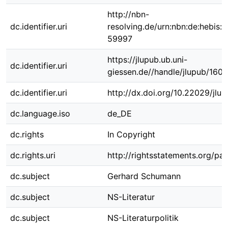
http://nbn-
dc.identifier.uri
resolving.de/urn:nbn:de:hebis:
59997
https://jlupub.ub.uni-
dc.identifier.uri
giessen.de//handle/jlupub/160
dc.identifier.uri
http://dx.doi.org/10.22029/jlu
dc.language.iso
de_DE
dc.rights
In Copyright
dc.rights.uri
http://rightsstatements.org/pag
dc.subject
Gerhard Schumann
dc.subject
NS-Literatur
dc.subject
NS-Literaturpolitik