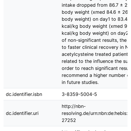
intake dropped from 86.7 ± 26
body weight (xmed 84.6 ± 26.8
body weight) on day1 to 83.4 
kcal/kg body weight (xmed 95.
kcal/kg body weight) on day2. 
of non-significant results, the
to faster clinical recovery in N-
acetylcysteine treated patient
related to the influence the sub
order to reach significant resul
recommend a higher number of
in future studies.
dc.identifier.isbn
3-8359-5004-5
http://nbn-
dc.identifier.uri
resolving.de/urn:nbn:de:hebis:
27252