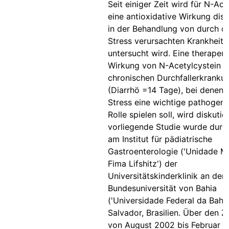
Seit einiger Zeit wird für N-Ace
eine antioxidative Wirkung disku
in der Behandlung von durch o
Stress verursachten Krankheiten
untersucht wird. Eine therapeu
Wirkung von N-Acetylcystein b
chronischen Durchfallerkranku
(Diarrhö =14 Tage), bei denen 
Stress eine wichtige pathogene
Rolle spielen soll, wird diskutie
vorliegende Studie wurde durc
am Institut für pädiatrische
Gastroenterologie ('Unidade M
Fima Lifshitz') der
Universitätskinderklinik an der
Bundesuniversität von Bahia
('Universidade Federal da Bahia
Salvador, Brasilien. Über den Z
von August 2002 bis Februar 