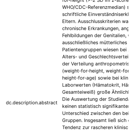
for-height (>-2 SD im z-score,
WHO/CDC-Referenzmedian) so
schriftliche Einverständniserkl
Eltern. Ausschlusskriterien wa
chronische Erkrankungen, ang
Fehlbildungen der Genitalien,
ausschließliches mütterliches St
Patientengruppen wiesen bei An
Alters- und Geschlechtsverteilu
der Verteilung anthropometris
(weight-for-height, weight-for-
height-for-age) sowie bei klini
Laborwerten (Hämatokrit, Häm
Gesamteiweiß) große Ähnlichke
Die Auswertung der Studiendat
dc.description.abstract
keinen statistisch signifikanten
Unterschied zwischen den bei
Gruppen. Insgesamt ließ sich e
Tendenz zur rascheren klinisch