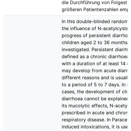
die Durchführung von Folgestu
größeren Patientenzahlen empf
In this double-blinded randomi
the influence of N-acetylcystei
progress of persistent diarrhoe
children aged 2 to 36 months 
investigated. Persistent diarrh
defined as a chronic diarrhoea
with a duration of at least 14 da
may develop from acute diarrh
different reasons and is usually
to a period of 5 to 7 days. In 
cases, the development of chr
diarrhoea cannot be explained.
its mucolytic effects, N-acetylc
prescribed in acute and chroni
respiratory disease. In Paracet
induced intoxications, it is use