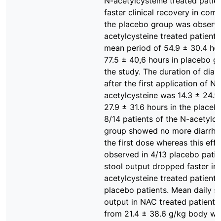
N-acetylcysteine treated patien
faster clinical recovery in com
the placebo group was observ
acetylcysteine treated patients
mean period of 54.9 ± 30.4 hou
77.5 ± 40,6 hours in placebo g
the study. The duration of diar
after the first application of N-
acetylcysteine was 14.3 ± 24.5
27.9 ± 31.6 hours in the placeb
8/14 patients of the N-acetylcy
group showed no more diarrho
the first dose whereas this eff
observed in 4/13 placebo patie
stool output dropped faster in
acetylcysteine treated patients
placebo patients. Mean daily s
output in NAC treated patient
from 21.4 ± 38.6 g/kg body we