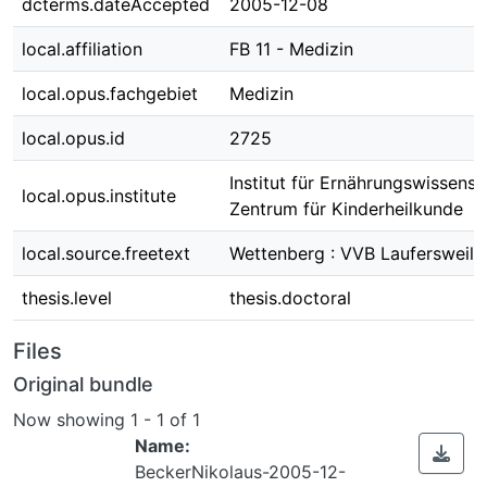
dcterms.dateAccepted
2005-12-08
local.affiliation
FB 11 - Medizin
local.opus.fachgebiet
Medizin
local.opus.id
2725
Institut für Ernährungswissens
local.opus.institute
Zentrum für Kinderheilkunde
local.source.freetext
Wettenberg : VVB Laufersweile
thesis.level
thesis.doctoral
Files
Original bundle
Now showing
1 - 1 of 1
Name:
BeckerNikolaus-2005-12-