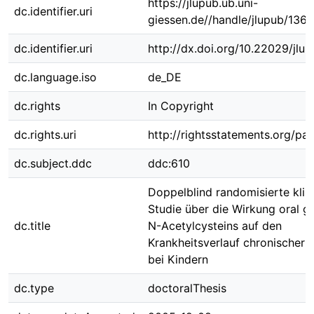
https://jlupub.ub.uni-
dc.identifier.uri
giessen.de//handle/jlupub/136
dc.identifier.uri
http://dx.doi.org/10.22029/jlu
dc.language.iso
de_DE
dc.rights
In Copyright
dc.rights.uri
http://rightsstatements.org/pag
dc.subject.ddc
ddc:610
Doppelblind randomisierte klin
Studie über die Wirkung oral 
dc.title
N-Acetylcysteins auf den
Krankheitsverlauf chronischer 
bei Kindern
dc.type
doctoralThesis