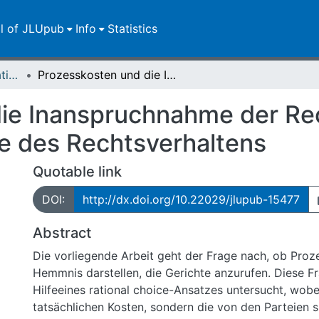
ll of JLUpub
Info
Statistics
Dissertationen/Habilitationen
Prozesskosten und die Inanspruchnahme der Rechtspflege : Eine ökonomische Analyse des Rechtsverhaltens
ie Inanspruchnahme der Rec
e des Rechtsverhaltens
Quotable link
DOI:
http://dx.doi.org/10.22029/jlupub-15477
Abstract
Die vorliegende Arbeit geht der Frage nach, ob Proz
Hemmnis darstellen, die Gerichte anzurufen. Diese F
Hilfeeines rational choice-Ansatzes untersucht, wobei
tatsächlichen Kosten, sondern die von den Parteien s