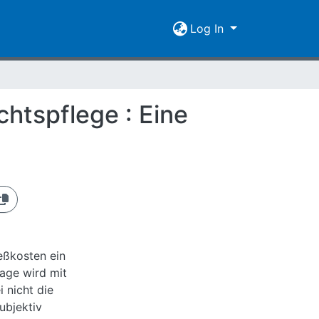
Log In
htspflege : Eine
eßkosten ein
rage wird mit
 nicht die
ubjektiv