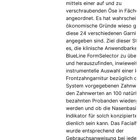
mittels einer auf und zu
verschraubenden Öse in Fäche
angeordnet. Es hat wahrscheinl
ökonomische Gründe wieso gr
diese 24 verschiedenen Garnit
angegeben sind. Ziel dieser St
es, die klinische Anwendbarkei
BlueLine FormSelector zu über
und herauszufinden, inwieweit 
instrumentelle Auswahl einer k
Frontzahngarnitur bezüglich d
System vorgegebenen Zahnwer
den Zahnwerten an 100 natürli
bezahnten Probanden wiederg
werden und ob die Nasenbasis 
Indikator für solch konzipiert
dienlich sein kann. Das FacialM
wurde entsprechend der
Gebrauchsanweisung bei jede