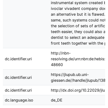
instrumental system created by
ivoclar vivadent company does
an alternative but it is flawed. A
same, such systems could not
the selection of sets of artificia
teeth easier, they could also al
dentist to select an adequate s
front teeth together with the pa
http://nbn-
dc.identifier.uri
resolving.de/urn:nbn:de:hebis:
48660
https://jlupub.ub.uni-
dc.identifier.uri
giessen.de//handle/jlupub/138
dc.identifier.uri
http://dx.doi.org/10.22029/jlu
dc.language.iso
de_DE