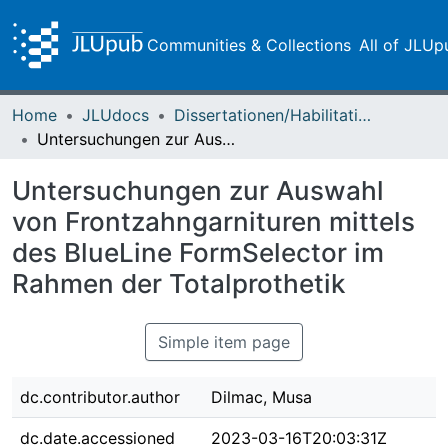
Communities & Collections
All of JLUp
Home
JLUdocs
Dissertationen/Habilitationen
Untersuchungen zur Auswahl von Frontzahngarnituren mittels des BlueLine FormSelector im Rahmen der Totalprothetik
Untersuchungen zur Auswahl
von Frontzahngarnituren mittels
des BlueLine FormSelector im
Rahmen der Totalprothetik
Simple item page
dc.contributor.author
Dilmac, Musa
dc.date.accessioned
2023-03-16T20:03:31Z