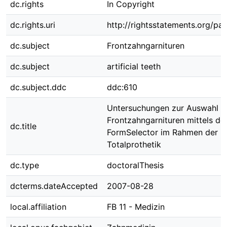
dc.rights
In Copyright
dc.rights.uri
http://rightsstatements.org/pag
dc.subject
Frontzahngarnituren
dc.subject
artificial teeth
dc.subject.ddc
ddc:610
Untersuchungen zur Auswahl v
Frontzahngarnituren mittels de
dc.title
FormSelector im Rahmen der
Totalprothetik
dc.type
doctoralThesis
dcterms.dateAccepted
2007-08-28
local.affiliation
FB 11 - Medizin