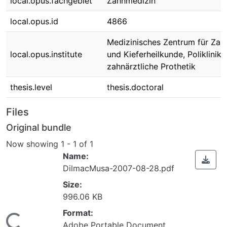
local.opus.fachgebiet
Zahnmedizin
local.opus.id
4866
Medizinisches Zentrum für Zah
local.opus.institute
und Kieferheilkunde, Poliklinik 
zahnärztliche Prothetik
thesis.level
thesis.doctoral
Files
Original bundle
Now showing
1 - 1 of 1
Name:
DilmacMusa-2007-08-28.pdf
Size:
996.06 KB
ading...
Format:
Adobe Portable Document