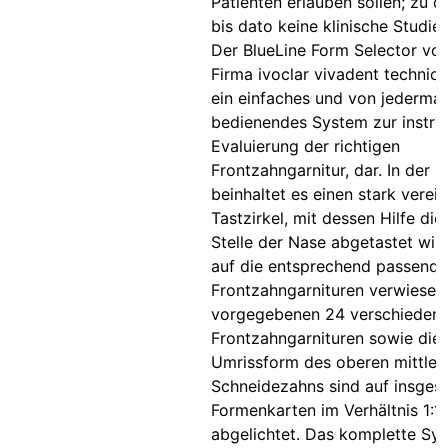
Patienten erlauben sollen; zu 
bis dato keine klinische Studie 
Der BlueLine Form Selector vo
Firma ivoclar vivadent technical
ein einfaches und von jederma
bedienendes System zur instru
Evaluierung der richtigen
Frontzahngarnitur, dar. In der H
beinhaltet es einen stark verei
Tastzirkel, mit dessen Hilfe die
Stelle der Nase abgetastet wir
auf die entsprechend passend
Frontzahngarnituren verwiesen 
vorgegebenen 24 verschieden
Frontzahngarnituren sowie die
Umrissform des oberen mittler
Schneidezahns sind auf insges
Formenkarten im Verhältnis 1:1
abgelichtet. Das komplette Sys