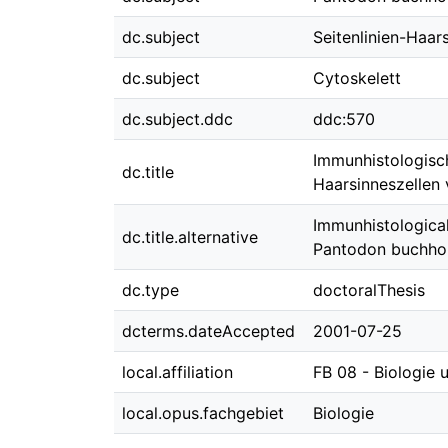
dc.subject
Seitenlinien-Haar
dc.subject
Cytoskelett
dc.subject.ddc
ddc:570
Immunhistologisch
dc.title
Haarsinneszellen
Immunhistological 
dc.title.alternative
Pantodon buchhol
dc.type
doctoralThesis
dcterms.dateAccepted
2001-07-25
local.affiliation
FB 08 - Biologie
local.opus.fachgebiet
Biologie