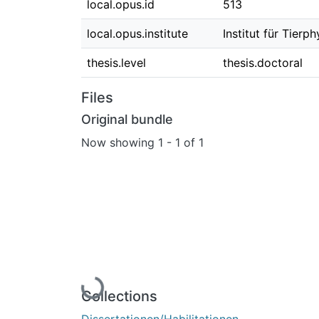
local.opus.id
513
local.opus.institute
Institut für Tierp
thesis.level
thesis.doctoral
Files
Original bundle
Now showing
1 - 1 of 1
Loading...
Collections