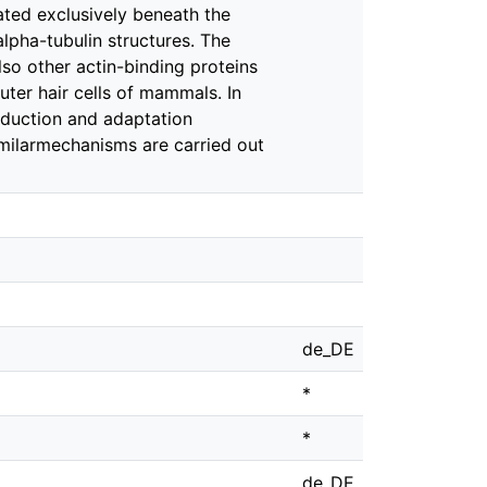
ated exclusively beneath the
lpha-tubulin structures. The
lso other actin-binding proteins
uter hair cells of mammals. In
nsduction and adaptation
milarmechanisms are carried out
de_DE
*
*
de_DE