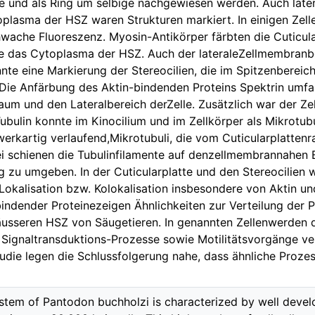
te und als Ring um selbige nachgewiesen werden. Auch lat
lasma der HSZ waren Strukturen markiert. In einigen Zelle
wache Fluoreszenz. Myosin-Antikörper färbten die Cuticul
e das Cytoplasma der HSZ. Auch der lateraleZellmembranbe
nnte eine Markierung der Stereocilien, die im Spitzenbereich
ie Anfärbung des Aktin-bindenden Proteins Spektrin umfass
Raum und den Lateralbereich derZelle. Zusätzlich war der Ze
bulin konnte im Kinocilium und im Zellkörper als Mikrotub
werkartig verlaufend,Mikrotubuli, die vom Cuticularplattenr
i schienen die Tubulinfilamente auf denzellmembrannahen B
g zu umgeben. In der Cuticularplatte und den Stereocilien 
Lokalisation bzw. Kolokalisation insbesondere von Aktin u
indender Proteinezeigen Ähnlichkeiten zur Verteilung der P
usseren HSZ von Säugetieren. In genannten Zellenwerden d
 Signaltransduktions-Prozesse sowie Motilitätsvorgänge ve
udie legen die Schlussfolgerung nahe, dass ähnliche Prozes
system of Pantodon buchholzi is characterized by well develo