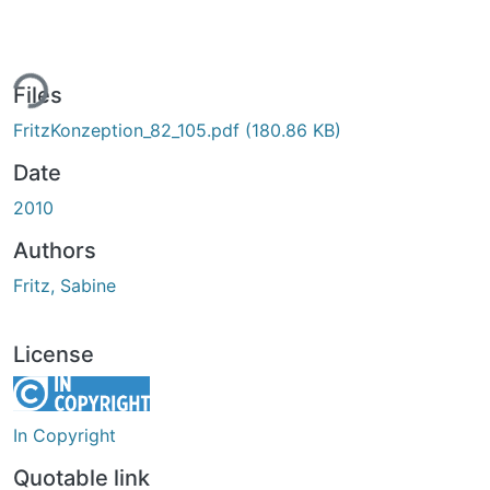
ing...
Files
FritzKonzeption_82_105.pdf
(180.86 KB)
Date
2010
Authors
Fritz, Sabine
License
In Copyright
Quotable link