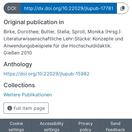
DOI:
http://dx.doi.org/10.22029/jlupub-17781
Original publication in
Birke, Dorothee; Butter, Stella; Sproll, Monika (Hrsg.):
Literaturwissenschaftliche Lehr-Stücke: Konzepte und
Anwendungsbeispiele für die Hochschuldidaktik.
Gießen 2010
Anthology
https://doi.org/10.22029/jlupub-15982
Collections
Weitere Publikationen
Full item page
Cookie
Accessibility
Privacy
Send
settings
settings
policy
Feedback