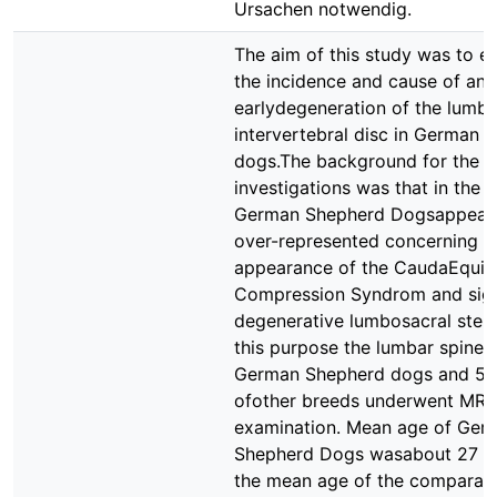
Ursachen notwendig.
The aim of this study was to e
the incidence and cause of an
earlydegeneration of the lumbo
intervertebral disc in German 
dogs.The background for the
investigations was that in the 
German Shepherd Dogsappeare
over-represented concerning th
appearance of the CaudaEquin
Compression Syndrom and sig
degenerative lumbosacral steno
this purpose the lumbar spine 
German Shepherd dogs and 52
ofother breeds underwent MRI
examination. Mean age of Ger
Shepherd Dogs wasabout 27 m
the mean age of the comparat