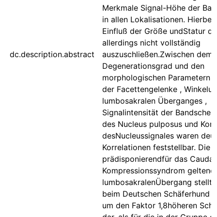
Merkmale Signal-Höhe der Ban
in allen Lokalisationen. Hierbei 
Einfluß der Größe undStatur d
allerdings nicht vollständig
dc.description.abstract
auszuschließen.Zwischen dem
Degenerationsgrad und den
morphologischen Parametern 
der Facettengelenke , Winkelu
lumbosakralen Überganges ,
Signalintensität der Bandschei
des Nucleus pulposus und Kon
desNucleussignales waren deut
Korrelationen feststellbar. Die a
prädisponierendfür das Cauda 
Kompressionssyndrom geltende
lumbosakralenÜbergang stellte
beim Deutschen Schäferhund m
um den Faktor 1,8höheren Sch