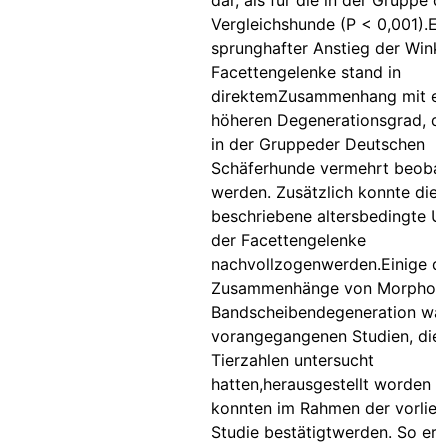
dar, als für die in der Gruppe d
Vergleichshunde (P < 0,001).Ei
sprunghafter Anstieg der Wink
Facettengelenke stand in
direktemZusammenhang mit e
höheren Degenerationsgrad, di
in der Gruppeder Deutschen
Schäferhunde vermehrt beobac
werden. Zusätzlich konnte die
beschriebene altersbedingte 
der Facettengelenke
nachvollzogenwerden.Einige d
Zusammenhänge von Morpholo
Bandscheibendegeneration war
vorangegangenen Studien, die 
Tierzahlen untersucht
hatten,herausgestellt worden 
konnten im Rahmen der vorlie
Studie bestätigtwerden. So erg