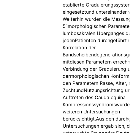
etablierte Graduierungssystem
eingesetztund untereinander ve
Weiterhin wurden die Messung
51morphologischen Parameter
lumbosakralen Überganges dop
jedenPatienten durchgeführt u
Korrelation der
Bandscheibendegenerationsgr
mitdiesen Parametern errechnet
Verbindung der Graduierung u
dermorphologischen Konformat
den Parametern Rasse, Alter, G
ZuchtundNutzungsrichtung und
Auftreten des Cauda equina
Kompressionssyndromswurde i
weiteren Untersuchungen
berücksichtigt.Aus den durchg
Untersuchungen ergab sich, da