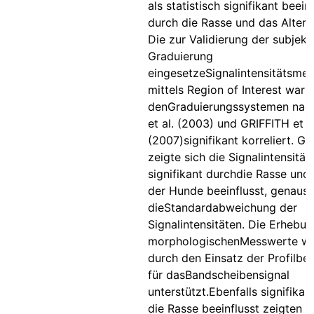
als statistisch signifikant beein
durch die Rasse und das Alter
Die zur Validierung der subjekt
Graduierung
eingesetzeSignalintensitätsme
mittels Region of Interest war 
denGraduierungssystemen nac
et al. (2003) und GRIFFITH et al
(2007)signifikant korreliert. Gl
zeigte sich die Signalintensität 
signifikant durchdie Rasse und 
der Hunde beeinflusst, genaus
dieStandardabweichung der
Signalintensitäten. Die Erhebun
morphologischenMesswerte w
durch den Einsatz der Profilb
für dasBandscheibensignal
unterstützt.Ebenfalls signifikan
die Rasse beeinflusst zeigten s