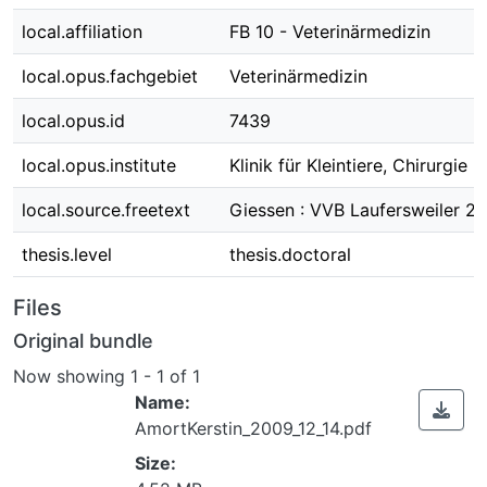
local.affiliation
FB 10 - Veterinärmedizin
local.opus.fachgebiet
Veterinärmedizin
local.opus.id
7439
local.opus.institute
Klinik für Kleintiere, Chirurgie
local.source.freetext
Giessen : VVB Laufersweiler 2
thesis.level
thesis.doctoral
Files
Original bundle
Now showing
1 - 1 of 1
Name:
AmortKerstin_2009_12_14.pdf
Size: