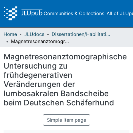
Communities & Collections
All of JLUp
Home
JLUdocs
Dissertationen/Habilitationen
Magnetresonanztomographische Untersuchung zu frühdegenerativen Veränderungen der lumbosakralen Bandscheibe beim Deutschen Schäferhund
Magnetresonanztomographische
Untersuchung zu
frühdegenerativen
Veränderungen der
lumbosakralen Bandscheibe
beim Deutschen Schäferhund
Simple item page