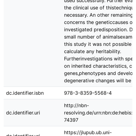
used successfully. Further eval
the clinical use of thistechnique
necessary. An other remaining 
concerns the geneticcauses of
investigated predisposition. Du
small number of animalsexamin
this study it was not possible t
calculate any heritability.
Furtherinvestigations with spec
on inherited characteristics, c
genes,phenotypes and develop
degenerative changes will be n
dc.identifier.isbn
978-3-8359-5568-4
http://nbn-
dc.identifier.uri
resolving.de/urn:nbn:de:hebis:
74397
https://jlupub.ub.uni-