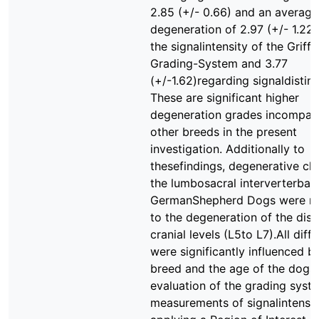
2.85 (+/- 0.66) and an average
degeneration of 2.97 (+/- 1.22
the signalintensity of the Griffi
Grading-System and 3.77
(+/-1.62)regarding signaldistinc
These are significant higher
degeneration grades incompari
other breeds in the present
investigation. Additionally to
thesefindings, degenerative ch
the lumbosacral interverterbal 
GermanShepherd Dogs were no
to the degeneration of the disc
cranial levels (L5to L7).All diff
were significantly influenced b
breed and the age of the dogs.
evaluation of the grading syst
measurements of signalintensit