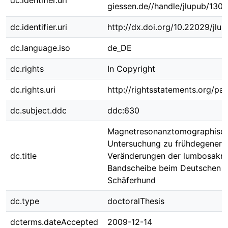
dc.identifier.uri
giessen.de//handle/jlupub/130
dc.identifier.uri
http://dx.doi.org/10.22029/jlu
dc.language.iso
de_DE
dc.rights
In Copyright
dc.rights.uri
http://rightsstatements.org/pag
dc.subject.ddc
ddc:630
Magnetresonanztomographisc
Untersuchung zu frühdegenera
dc.title
Veränderungen der lumbosakra
Bandscheibe beim Deutschen
Schäferhund
dc.type
doctoralThesis
dcterms.dateAccepted
2009-12-14