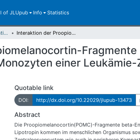
ll of JLUpub
Info
Statistics
Dissertationen/Habilitationen
Interaktion der Proopiomelanocortin-Fragmente beta-Endorphin und beta-Lipotropin mit Monozyten einer Leukämie-Zelllinie des Menschen, THP-1
opiomelanocortin-Fragmente
Monozyten einer Leukämie-Ze
Quotable link
DOI:
http://dx.doi.org/10.22029/jlupub-13473
Abstract
Die Proopiomelanocortin(POMC)-Fragmente beta-En
Lipotropin kommen im menschlichen Organismus so
Zentralnervensystem wie auch in peripheren Kompart