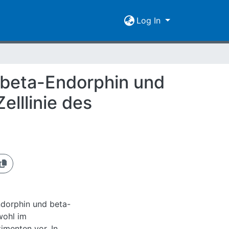
Log In
 beta-Endorphin und
lllinie des
dorphin und beta-
wohl im
imenten vor. In