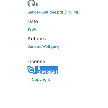
Loading...
Files
Sander-Leitidee.pdf
(1.19 MB)
Date
1984
Authors
Sander, Wolfgang
License
In Copyright