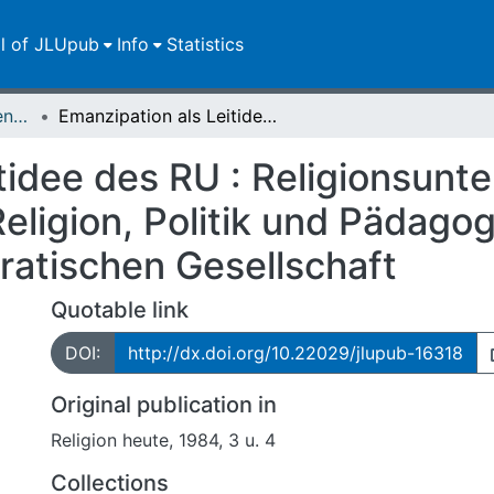
ll of JLUpub
Info
Statistics
Zweitveröffentlichungen (grüner Weg)
Emanzipation als Leitidee des RU : Religionsunterricht im Spannungsfeld von Religion, Politik und Pädagogik - Perspektiven des RU in der demokratischen Gesellschaft
tidee des RU : Religionsunte
ligion, Politik und Pädagog
ratischen Gesellschaft
Quotable link
DOI:
http://dx.doi.org/10.22029/jlupub-16318
Original publication in
Religion heute, 1984, 3 u. 4
Collections