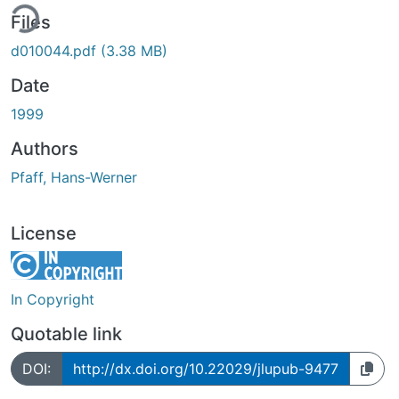
ing...
Files
d010044.pdf
(3.38 MB)
Date
1999
Authors
Pfaff, Hans-Werner
License
In Copyright
Quotable link
DOI:
http://dx.doi.org/10.22029/jlupub-9477