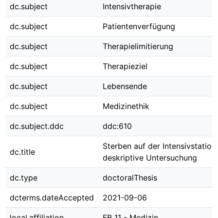
dc.subject
Intensivtherapie
dc.subject
Patientenverfügung
dc.subject
Therapielimitierung
dc.subject
Therapieziel
dc.subject
Lebensende
dc.subject
Medizinethik
dc.subject.ddc
ddc:610
Sterben auf der Intensivstation 
dc.title
deskriptive Untersuchung
dc.type
doctoralThesis
dcterms.dateAccepted
2021-09-06
local.affiliation
FB 11 - Medizin