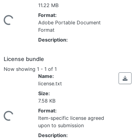
11.22 MB
Format:
ing...
Adobe Portable Document
Format
Description:
License bundle
Now showing
1 - 1 of 1
Name:
license.txt
Size:
7.58 KB
Format:
ing...
Item-specific license agreed
upon to submission
Description: