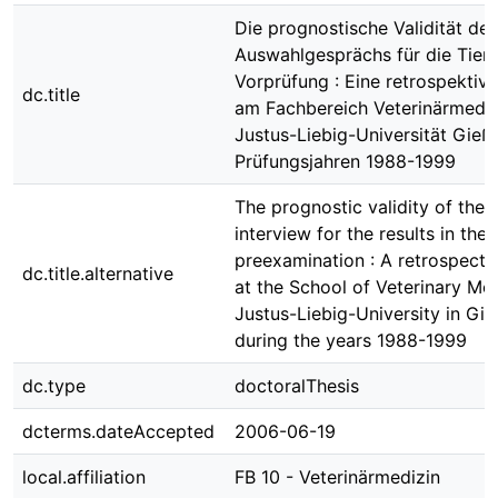
Die prognostische Validität des
Auswahlgesprächs für die Tierä
Vorprüfung : Eine retrospektive
dc.title
am Fachbereich Veterinärmediz
Justus-Liebig-Universität Gieß
Prüfungsjahren 1988-1999
The prognostic validity of the 
interview for the results in the 
preexamination : A retrospecti
dc.title.alternative
at the School of Veterinary Med
Justus-Liebig-University in Gi
during the years 1988-1999
dc.type
doctoralThesis
dcterms.dateAccepted
2006-06-19
local.affiliation
FB 10 - Veterinärmedizin