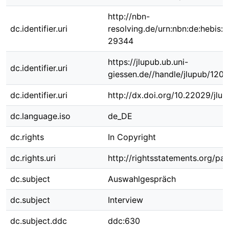
http://nbn-
dc.identifier.uri
resolving.de/urn:nbn:de:hebis:
29344
https://jlupub.ub.uni-
dc.identifier.uri
giessen.de//handle/jlupub/1208
dc.identifier.uri
http://dx.doi.org/10.22029/jlu
dc.language.iso
de_DE
dc.rights
In Copyright
dc.rights.uri
http://rightsstatements.org/pag
dc.subject
Auswahlgespräch
dc.subject
Interview
dc.subject.ddc
ddc:630