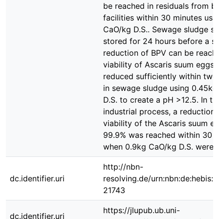
be reached in residuals from b
facilities within 30 minutes usi
CaO/kg D.S.. Sewage sludge sh
stored for 24 hours before a su
reduction of BPV can be reach
viability of Ascaris suum eggs
reduced sufficiently within tw
in sewage sludge using 0.45k
D.S. to create a pH >12.5. In th
industrial process, a reduction 
viability of the Ascaris suum e
99.9% was reached within 30 m
when 0.9kg CaO/kg D.S. were 
http://nbn-
dc.identifier.uri
resolving.de/urn:nbn:de:hebis:
21743
https://jlupub.ub.uni-
dc.identifier.uri