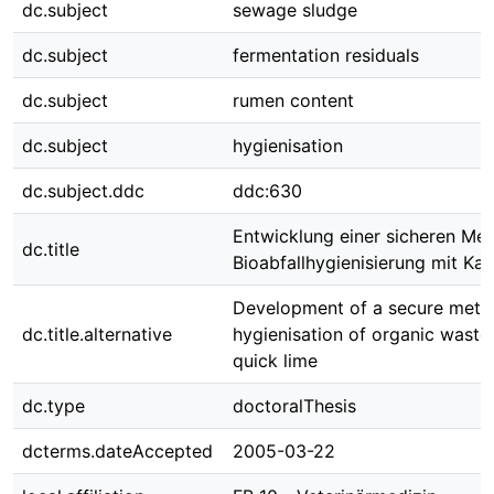
dc.subject
sewage sludge
dc.subject
fermentation residuals
dc.subject
rumen content
dc.subject
hygienisation
dc.subject.ddc
ddc:630
Entwicklung einer sicheren Me
dc.title
Bioabfallhygienisierung mit Kal
Development of a secure metho
dc.title.alternative
hygienisation of organic waste
quick lime
dc.type
doctoralThesis
dcterms.dateAccepted
2005-03-22