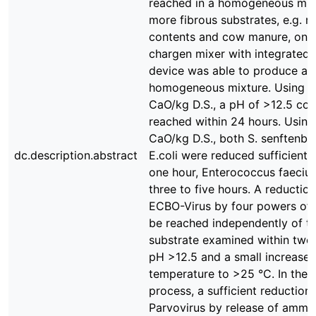
reached in a homogeneous mixt
more fibrous substrates, e.g. 
contents and cow manure, only
chargen mixer with integrated 
device was able to produce a
homogeneous mixture. Using 0
CaO/kg D.S., a pH of >12.5 cou
reached within 24 hours. Using
CaO/kg D.S., both S. senftenbe
dc.description.abstract
E.coli were reduced sufficiently
one hour, Enterococcus faeciu
three to five hours. A reduction
ECBO-Virus by four powers of 
be reached independently of t
substrate examined within two 
pH >12.5 and a small increase 
temperature to >25 °C. In the i
process, a sufficient reduction
Parvovirus by release of amm