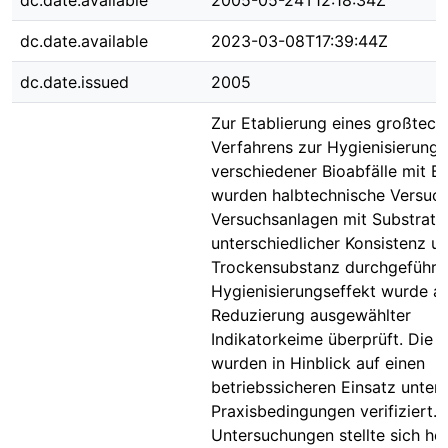
dc.date.available
2005-05-24T12:18:34Z
dc.date.available
2023-03-08T17:39:44Z
dc.date.issued
2005
Zur Etablierung eines großtech
Verfahrens zur Hygienisierung
verschiedener Bioabfälle mit B
wurden halbtechnische Versuc
Versuchsanlagen mit Substrate
unterschiedlicher Konsistenz u
Trockensubstanz durchgeführt.
Hygienisierungseffekt wurde a
Reduzierung ausgewählter
Indikatorkeime überprüft. Die 
wurden in Hinblick auf einen
betriebssicheren Einsatz unter
Praxisbedingungen verifiziert. 
Untersuchungen stellte sich he