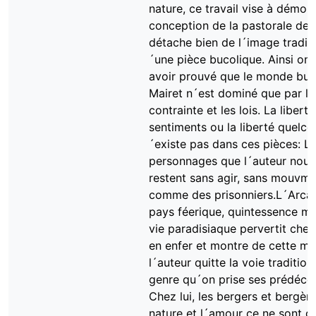
nature, ce travail vise à démont
conception de la pastorale de 
détache bien de l´image traditi
´une pièce bucolique. Ainsi on 
avoir prouvé que le monde buc
Mairet n´est dominé que par la
contrainte et les lois. La libert
sentiments ou la liberté quelc
´existe pas dans ces pièces: L
personnages que l´auteur nous
restent sans agir, sans mouvme
comme des prisonniers.L´Arcad
pays féerique, quintessence m
vie paradisiaque pervertit chez
en enfer et montre de cette ma
l´auteur quitte la voie tradition
genre qu´on prise ses prédéce
Chez lui, les bergers et bergère
nature et l´amour ce ne sont q