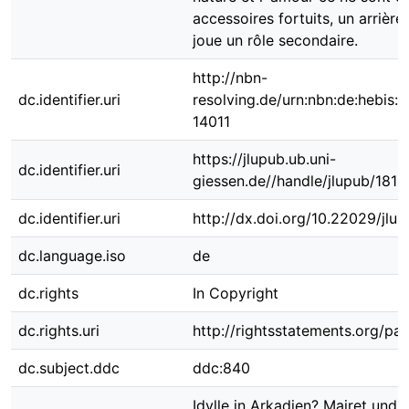
accessoires fortuits, un arrière
joue un rôle secondaire.
http://nbn-
dc.identifier.uri
resolving.de/urn:nbn:de:hebis:
14011
https://jlupub.ub.uni-
dc.identifier.uri
giessen.de//handle/jlupub/1813
dc.identifier.uri
http://dx.doi.org/10.22029/jlu
dc.language.iso
de
dc.rights
In Copyright
dc.rights.uri
http://rightsstatements.org/pag
dc.subject.ddc
ddc:840
Idylle in Arkadien? Mairet und 