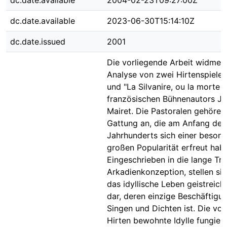
dc.date.available
2004-02-23T09:27:00Z
dc.date.available
2023-06-30T15:14:10Z
dc.date.issued
2001
Die vorliegende Arbeit widmet 
Analyse von zwei Hirtenspielen
und "La Silvanire, ou la morte 
französischen Bühnenautors J
Mairet. Die Pastoralen gehören
Gattung an, die am Anfang des 
Jahrhunderts sich einer beson
großen Popularität erfreut hab
Eingeschrieben in die lange Tra
Arkadienkonzeption, stellen sie
das idyllische Leben geistreich
dar, deren einzige Beschäftigu
Singen und Dichten ist. Die vo
Hirten bewohnte Idylle fungiert