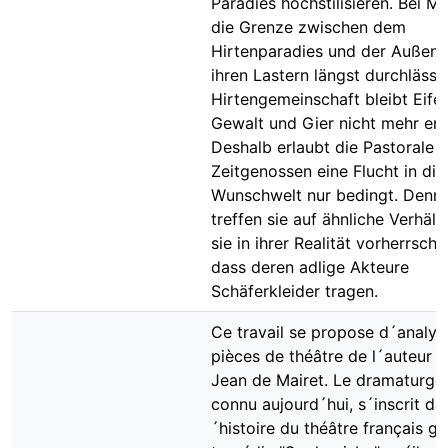
Paradies hochstilisieren. Bei Ma
die Grenze zwischen dem
Hirtenparadies und der Außenwe
ihren Lastern längst durchlässig
Hirtengemeinschaft bleibt Eifer
Gewalt und Gier nicht mehr ers
Deshalb erlaubt die Pastorale 
Zeitgenossen eine Flucht in die 
Wunschwelt nur bedingt. Denn 
treffen sie auf ähnliche Verhält
sie in ihrer Realität vorherrsche
dass deren adlige Akteure
Schäferkleider tragen.
Ce travail se propose d´analys
pièces de théâtre de l´auteur f
Jean de Mairet. Le dramaturge
connu aujourd´hui, s´inscrit dan
´histoire du théâtre français gr