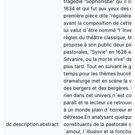
tragédie "Sophonisbe" qu´il c
1634 et qui fut aux yeux des cr
première pièce dite "régulière".
avant la composition de cette 
lui valut d´être nommé "l´inven
règles du théâtre classique, Ma
propose à son public deux piè
pastorales, "Sylvie" en 1628 et 
Silvanire, ou la morte vive" de
plus tard. Tout en suivant le g
temps pour les thèmes bucoliqu
dramaturge met en scène la vie
des bergers et des bergères. 
rien dans cet univers n´est co
paraît et le lecteur ce retrouve
à un monde plain d´horreur et 
détresse.En analysant quelque
dc.description.abstract
constituants de la pastorale c
´amour, l´illusion et la fonction