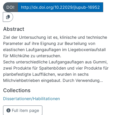
DOI:
http://dx.doi.org/10.22029/jlupub-16952
Abstract
Ziel der Untersuchung ist es, klinische und technische
Parameter auf ihre Eignung zur Beurteilung von
elastischen Laufgangauflagen im Liegeboxenlaufstall
für Milchkühe zu untersuchen.
Sechs unterschiedliche Laufgangauflagen aus Gummi,
zwei Produkte für Spaltenböden und vier Produkte für
planbefestigte Laufflächen, wurden in sechs
Milchviehbetrieben eingebaut. Durch Verwendung
ausgereifter Messtechnik wurden die Verformbarkeit
Collections
und die Rutschfestigkeit der Laufflächen gemessen. Vor
Dissertationen/Habilitationen
Einbau sowie drei und neun Monate nach Einbau der
Produkte erfolgte eine Bonitierung der Klauen aller
Full item page
Kühe nach dem bundeseinheitlichen Diagnoseschlüssel.