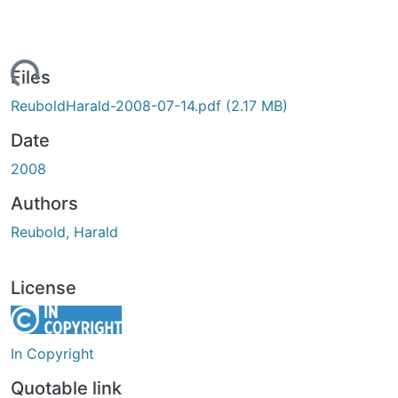
Loading...
Files
ReuboldHarald-2008-07-14.pdf
(2.17 MB)
Date
2008
Authors
Reubold, Harald
License
In Copyright
Quotable link