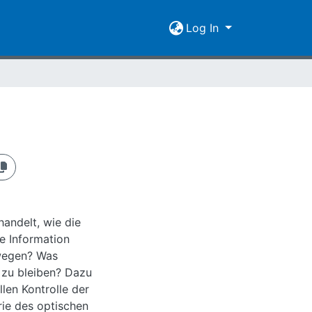
Log In
handelt, wie die
e Information
ewegen? Was
bleiben? Dazu
llen Kontrolle der
rie des optischen