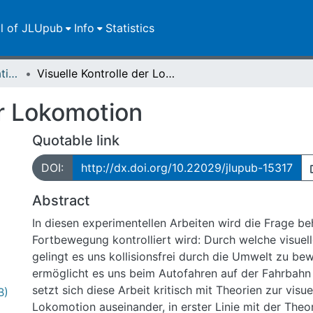
ll of JLUpub
Info
Statistics
Dissertationen/Habilitationen
Visuelle Kontrolle der Lokomotion
er Lokomotion
Quotable link
DOI:
http://dx.doi.org/10.22029/jlupub-15317
Abstract
In diesen experimentellen Arbeiten wird die Frage be
Fortbewegung kontrolliert wird: Durch welche visuell
gelingt es uns kollisionsfrei durch die Umwelt zu b
ermöglicht es uns beim Autofahren auf der Fahrbahn zu 
setzt sich diese Arbeit kritisch mit Theorien zur visue
B)
Lokomotion auseinander, in erster Linie mit der Theo