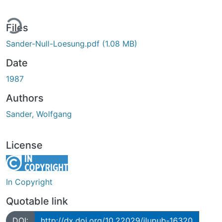
ing...
Files
Sander-Null-Loesung.pdf
(1.08 MB)
Date
1987
Authors
Sander, Wolfgang
License
In Copyright
Quotable link
DOI:
http://dx.doi.org/10.22029/jlupub-16320