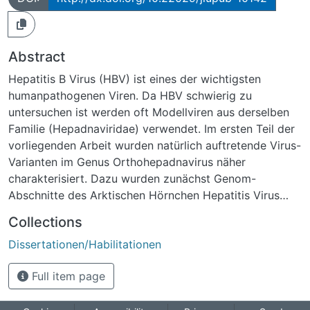
Abstract
Hepatitis B Virus (HBV) ist eines der wichtigsten
humanpathogenen Viren. Da HBV schwierig zu
untersuchen ist werden oft Modellviren aus derselben
Familie (Hepadnaviridae) verwendet. Im ersten Teil der
vorliegenden Arbeit wurden natürlich auftretende Virus-
Varianten im Genus Orthohepadnavirus näher
charakterisiert. Dazu wurden zunächst Genom-
Abschnitte des Arktischen Hörnchen Hepatitis Virus
(ASHV) kloniert, sequenziert und dann einer
Collections
Sequenzanalyse unterzogen. Es wurden zwei ASHV-
Dissertationen/Habilitationen
Seren untersucht, von denen die eine Probe aus einem
chronisch mit ASHV infizierten Arktischen Hörnchen
Full item page
stammte (ASHV3P), die andere aus einem
experimentell, akut mit ASHV infizierten