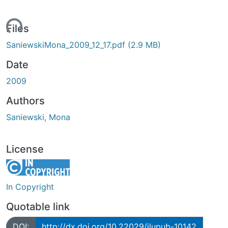
ading...
Files
SaniewskiMona_2009_12_17.pdf
(2.9 MB)
Date
2009
Authors
Saniewski, Mona
License
In Copyright
Quotable link
DOI:
http://dx.doi.org/10.22029/jlupub-10142