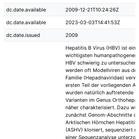
dc.date.available
2009-12-21T10:24:26Z
dc.date.available
2023-03-03T14:41:53Z
dc.date.issued
2009
Hepatitis B Virus (HBV) ist eine
wichtigsten humanpathogenen 
HBV schwierig zu untersuchen 
werden oft Modellviren aus de
Familie (Hepadnaviridae) verw
ersten Teil der vorliegenden Ar
wurden natürlich auftretende V
Varianten im Genus Orthohepa
näher charakterisiert. Dazu wu
zunächst Genom-Abschnitte d
Arktischen Hörnchen Hepatitis 
(ASHV) kloniert, sequenziert u
einer Sequenzanalyse unterzog