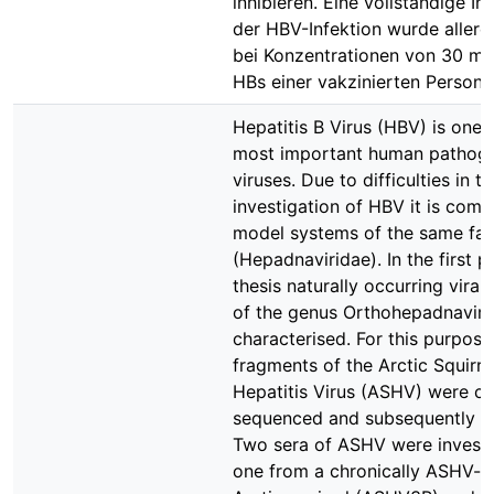
inhibieren. Eine vollständige Inh
der HBV-Infektion wurde allerd
bei Konzentrationen von 30 mIU
HBs einer vakzinierten Person e
Hepatitis B Virus (HBV) is one 
most important human pathog
viruses. Due to difficulties in t
investigation of HBV it is com
model systems of the same fam
(Hepadnaviridae). In the first pa
thesis naturally occurring viral 
of the genus Orthohepadnavir
characterised. For this purpo
fragments of the Arctic Squirre
Hepatitis Virus (ASHV) were cl
sequenced and subsequently a
Two sera of ASHV were investi
one from a chronically ASHV-i