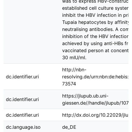
was to express HBV-constructs
established cell culture system
inhibit the HBV infection in pri
Tupaia hepatocytes by affinity-
neutralising antibodies. A comp
inhibition of the HBV infection
achieved by using anti-HBs fr
vaccinated person at concentra
30 mIU/ml.
http://nbn-
dc.identifier.uri
resolving.de/urn:nbn:de:hebis:
73574
https://jlupub.ub.uni-
dc.identifier.uri
giessen.de//handle/jlupub/107
dc.identifier.uri
http://dx.doi.org/10.22029/jlu
dc.language.iso
de_DE