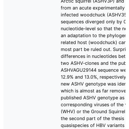
Arctic squirrel (ASHV3P) and a
from an acute experimentally 
infected woodchuck (ASHV353
sequences diverged only by 0.
nucleotide-level so that the ne
an adaptation to the phylogene
related host (woodchuck) can f
most part be ruled out. Surprisi
differences in nucleotides bet
two ASHV-clones and the publ
ASHVAGU29144 sequence wer
12.9% and 13.0%, respectively.
new ASHV genotype was identi
which is almost as far removed
published ASHV genotype as t
corresponding viruses of the
(WHV) or the Ground Squirrel 
the second part of the thesis vi
quasispecies of HBV variants d