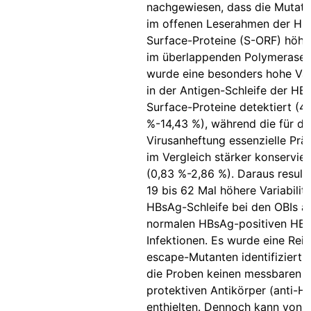
nachgewiesen, dass die Mutati
im offenen Leserahmen der HB
Surface-Proteine (S-ORF) höher
im überlappenden Polymerase-
wurde eine besonders hohe Vari
in der Antigen-Schleife der HB
Surface-Proteine detektiert (4
%-14,43 %), während die für di
Virusanheftung essenzielle P
im Vergleich stärker konservier
(0,83 %-2,86 %). Daraus resulti
19 bis 62 Mal höhere Variabilitä
HBsAg-Schleife bei den OBIs al
normalen HBsAg-positiven HB
Infektionen. Es wurde eine Rei
escape-Mutanten identifiziert,
die Proben keinen messbaren
protektiven Antikörper (anti-H
enthielten. Dennoch kann von e