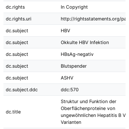
dc.rights
In Copyright
dc.rights.uri
http://rightsstatements.org/pag
dc.subject
HBV
dc.subject
Okkulte HBV Infektion
dc.subject
HBsAg-negativ
dc.subject
Blutspender
dc.subject
ASHV
dc.subject.ddc
ddc:570
Struktur und Funktion der
Oberflächenproteine von
dc.title
ungewöhnlichen Hepatitis B Vir
Varianten