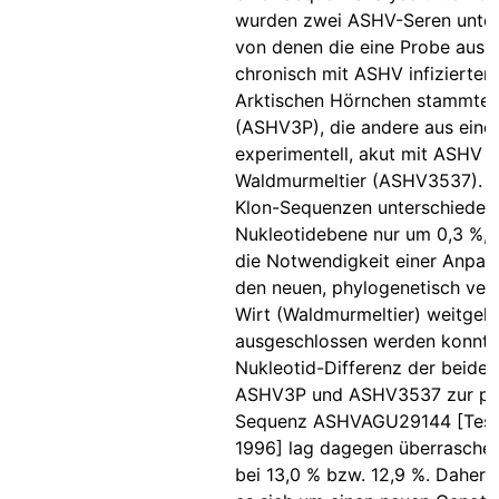
wurden zwei ASHV-Seren unter
von denen die eine Probe aus 
chronisch mit ASHV infizierten
Arktischen Hörnchen stammte
(ASHV3P), die andere aus ein
experimentell, akut mit ASHV in
Waldmurmeltier (ASHV3537). D
Klon-Sequenzen unterschieden 
Nukleotidebene nur um 0,3 %, 
die Notwendigkeit einer Anpas
den neuen, phylogenetisch ve
Wirt (Waldmurmeltier) weitgeh
ausgeschlossen werden konnte
Nukleotid-Differenz der beiden
ASHV3P und ASHV3537 zur pub
Sequenz ASHVAGU29144 [Testut
1996] lag dagegen überrasche
bei 13,0 % bzw. 12,9 %. Daher 