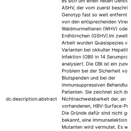
es sich um einen neuen Genoty
ASHV, der vom zuerst beschri
Genotyp fast so weit entfernt 
von den entsprechenden Viren 
Waldmurmeltieren (WHV) oder
Erdhörnchen (GSHV).Im zweiten
Arbeit wurden Quasispezies v
Varianten bei okkulter Hepatiti
Infektion (OBI) in 14 Serumpro
analysiert. Die OBI ist ein zun
Problem bei der Sicherheit von
Blutspenden und bei der
immunsuppressiven Behandlun
Patienten. Sie zeichnet sich du
dc.description.abstract
Nichtnachweisbarkeit der, an s
vorhandenen, HBV-Surface-Prot
Die Gründe dafür sind nicht ge
bekannt, eine Immunselektion 
Mutanten wird vermutet. Es wu