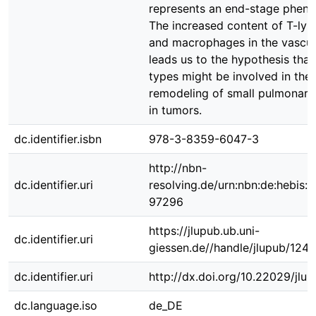
represents an end-stage phen
The increased content of T-ly
and macrophages in the vascul
leads us to the hypothesis that 
types might be involved in the
remodeling of small pulmonary
in tumors.
dc.identifier.isbn
978-3-8359-6047-3
http://nbn-
dc.identifier.uri
resolving.de/urn:nbn:de:hebis:
97296
https://jlupub.ub.uni-
dc.identifier.uri
giessen.de//handle/jlupub/124
dc.identifier.uri
http://dx.doi.org/10.22029/jlu
dc.language.iso
de_DE