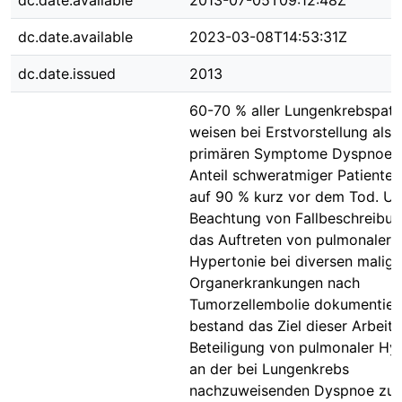
dc.date.available
2013-07-05T09:12:48Z
dc.date.available
2023-03-08T14:53:31Z
dc.date.issued
2013
60-70 % aller Lungenkrebspati
weisen bei Erstvorstellung als 
primären Symptome Dyspnoe au
Anteil schweratmiger Patienten 
auf 90 % kurz vor dem Tod. Un
Beachtung von Fallbeschreibun
das Auftreten von pulmonaler
Hypertonie bei diversen malig
Organerkrankungen nach
Tumorzellembolie dokumentier
bestand das Ziel dieser Arbeit d
Beteiligung von pulmonaler Hy
an der bei Lungenkrebs
nachzuweisenden Dyspnoe zu