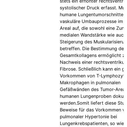
stets ein erhöhter rechtsventrik
systolischer Druck erfasst. Mu
humane Lungentumorschnitte 
vaskuläre Umbauprozesse im 
Areal auf, die sowohl eine Zun
medialen Wandstärke wie auch
Steigerung des Muskularisieru
betreffen. Die Bestimmung des
Gesamtkollagens ermöglicht 
Nachweis einer rechtsventrikul
Fibrose. Schließlich kann ein g
Vorkommen von T-Lymphozyte
Makrophagen in pulmonalen
Gefäßwänden des Tumor-Areals
humanen Lungenproben dokume
werden.Somit liefert diese Stud
Beweise für das Vorkommen v
pulmonaler Hypertonie bei
Lungenkrebspatienten, so wie 