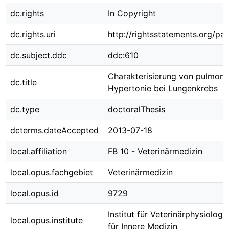
dc.rights
In Copyright
dc.rights.uri
http://rightsstatements.org/pag
dc.subject.ddc
ddc:610
Charakterisierung von pulmona
dc.title
Hypertonie bei Lungenkrebs
dc.type
doctoralThesis
dcterms.dateAccepted
2013-07-18
local.affiliation
FB 10 - Veterinärmedizin
local.opus.fachgebiet
Veterinärmedizin
local.opus.id
9729
Institut für Veterinärphysiologi
local.opus.institute
für Innere Medizin