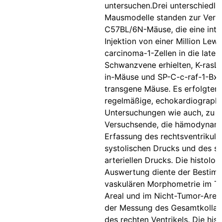
untersuchen.Drei unterschiedli
Mausmodelle standen zur Verf
C57BL/6N-Mäuse, die eine int
Injektion von einer Million Lewi
carcinoma-1-Zellen in die later
Schwanzvene erhielten, K-rasL
in-Mäuse und SP-C-c-raf-1-Bx
transgene Mäuse. Es erfolgten
regelmäßige, echokardiograph
Untersuchungen wie auch, zu
Versuchsende, die hämodynam
Erfassung des rechtsventrikulä
systolischen Drucks und des s
arteriellen Drucks. Die histolog
Auswertung diente der Bestim
vaskulären Morphometrie im T
Areal und im Nicht-Tumor-Areal
der Messung des Gesamtkollag
des rechten Ventrikels. Die his