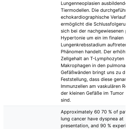
Lungenneoplasien ausbildende
Tiermodellen. Die durchgeführ
echokardiographische Verlaufs
ermöglicht die Schlussfolgerun
sich bei der nachgewiesenen p
Hypertonie um ein im finalen
Lungenkrebsstadium auftreten
Phänomen handelt. Der erhöht
Zellgehalt an T-Lymphozyten u
Makrophagen in den pulmonal
Gefäßwänden bringt uns zu de
Feststellung, dass diese genan
Immunzellen am vaskulären Re
der kleinen Gefäße im Tumor be
sind.
Approximately 60 70 % of pati
lung cancer have dyspnea at
presentation, and 90 % experien