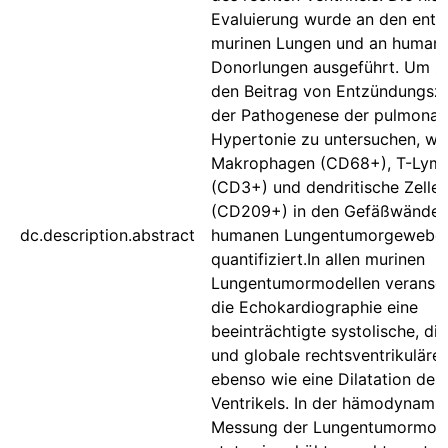
Evaluierung wurde an den en
murinen Lungen und an human
Donorlungen ausgeführt. Um zu
den Beitrag von Entzündungsze
der Pathogenese der pulmonal
Hypertonie zu untersuchen, w
Makrophagen (CD68+), T-Lym
(CD3+) und dendritische Zelle
(CD209+) in den Gefäßwänden
dc.description.abstract
humanen Lungentumorgewebe
quantifiziert.In allen murinen
Lungentumormodellen veransch
die Echokardiographie eine
beeinträchtigte systolische, dia
und globale rechtsventrikuläre
ebenso wie eine Dilatation des
Ventrikels. In der hämodynami
Messung der Lungentumormode