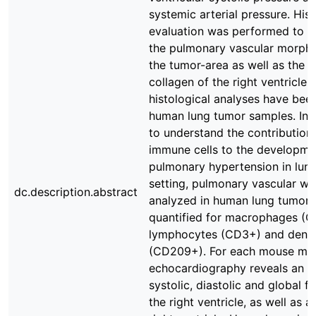
systemic arterial pressure. Hist
evaluation was performed to d
the pulmonary vascular morph
the tumor-area as well as the t
collagen of the right ventricle. 
histological analyses have bee
human lung tumor samples. In a
to understand the contribution
immune cells to the developme
pulmonary hypertension in lun
setting, pulmonary vascular wa
dc.description.abstract
analyzed in human lung tumor 
quantified for macrophages (C
lymphocytes (CD3+) and dendri
(CD209+). For each mouse mod
echocardiography reveals an i
systolic, diastolic and global f
the right ventricle, as well as a