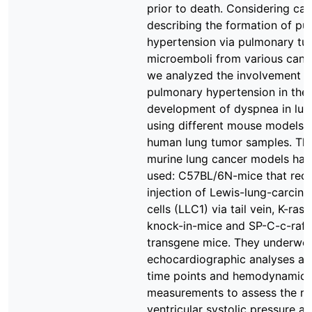
prior to death. Considering ca
describing the formation of p
hypertension via pulmonary tu
microemboli from various canc
we analyzed the involvement o
pulmonary hypertension in the
development of dyspnea in lun
using different mouse models 
human lung tumor samples. Th
murine lung cancer models ha
used: C57BL/6N-mice that rece
injection of Lewis-lung-carcin
cells (LLC1) via tail vein, K-ras
knock-in-mice and SP-C-c-raf
transgene mice. They underwe
echocardiographic analyses at 
time points and hemodynamic
measurements to assess the ri
ventricular systolic pressure a