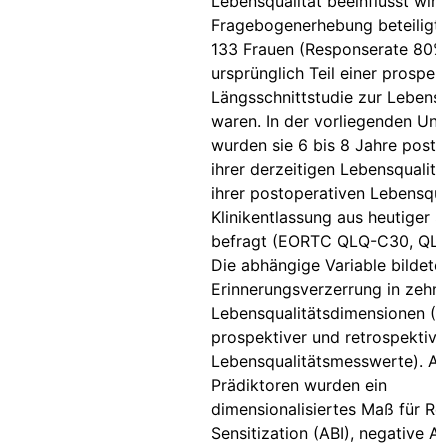
Lebensqualität beeinflusst wird
Fragebogenerhebung beteiligte
133 Frauen (Responserate 80%)
ursprünglich Teil einer prospek
Längsschnittstudie zur Lebensq
waren. In der vorliegenden Un
wurden sie 6 bis 8 Jahre posto
ihrer derzeitigen Lebensqualitä
ihrer postoperativen Lebensqual
Klinikentlassung aus heutiger S
befragt (EORTC QLQ-C30, QLQ
Die abhängige Variable bildete
Erinnerungsverzerrung in zehn
Lebensqualitätsdimensionen (D
prospektiver und retrospektive
Lebensqualitätsmesswerte). Al
Prädiktoren wurden ein
dimensionalisiertes Maß für Re
Sensitization (ABI), negative Af