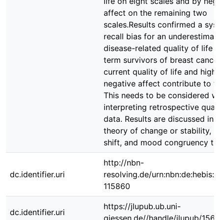
life on eight scales and by neg
affect on the remaining two
scales.Results confirmed a sys
recall bias for an underestimat
disease-related quality of life f
term survivors of breast cance
current quality of life and highe
negative affect contribute to th
This needs to be considered w
interpreting retrospective qualit
data. Results are discussed in r
theory of change or stability, 
shift, and mood congruency th
http://nbn-
dc.identifier.uri
resolving.de/urn:nbn:de:hebis:
115860
https://jlupub.ub.uni-
dc.identifier.uri
giessen.de//handle/jlupub/156