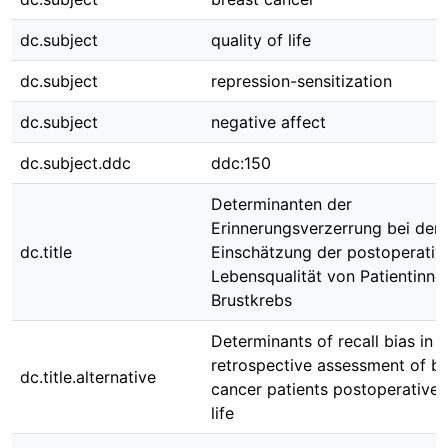
dc.subject
quality of life
dc.subject
repression-sensitization
dc.subject
negative affect
dc.subject.ddc
ddc:150
Determinanten der
Erinnerungsverzerrung bei der
dc.title
Einschätzung der postoperativ
Lebensqualität von Patientinne
Brustkrebs
Determinants of recall bias in t
retrospective assessment of br
dc.title.alternative
cancer patients postoperative q
life