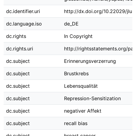
dc.identifier.uri
http://dx.doi.org/10.22029/jlu
dc.language.iso
de_DE
dc.rights
In Copyright
dc.rights.uri
http://rightsstatements.org/pag
dc.subject
Erinnerungsverzerrung
dc.subject
Brustkrebs
dc.subject
Lebensqualität
dc.subject
Repression-Sensitization
dc.subject
negativer Affekt
dc.subject
recall bias
dc.subject
breast cancer