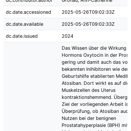
dc.contributor.author
Gronau, Ann-Catherine
dc.date.accessioned
2025-05-26T09:02:33Z
dc.date.available
2025-05-26T09:02:33Z
dc.date.issued
2024
Das Wissen über die Wirkung d
Hormons Oxytocin in der Prosta
gering und damit auch das von 
bekannten Inihibitoren wie dem
Geburtshilfe etablierten Medi
Atosiban. Dort wirkt es auf die
Muskelzellen des Uterus
kontraktionshemmend. Überge
Ziel der vorliegenden Arbeit ist
Überprüfung, ob Atosiban auc
Nutzen bei der benignen
Prostatahyperplasie (BPH) mit 