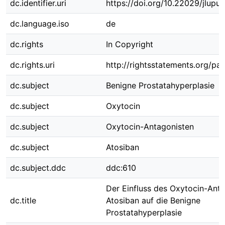
dc.identifier.uri
https://doi.org/10.22029/jlupu
dc.language.iso
de
dc.rights
In Copyright
dc.rights.uri
http://rightsstatements.org/pag
dc.subject
Benigne Prostatahyperplasie
dc.subject
Oxytocin
dc.subject
Oxytocin-Antagonisten
dc.subject
Atosiban
dc.subject.ddc
ddc:610
Der Einfluss des Oxytocin-Ant
dc.title
Atosiban auf die Benigne
Prostatahyperplasie