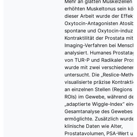
Mehr an glatten Muskelzellen 
erhöhten Muskeltonus sein könn
dieser Arbeit wurde der Effekt
Oxytocin-Antagonisten Atosiba
spontane und Oxytocin-induzie
Kontraktilität der Prostata mitt
Imaging-Verfahren bei Mensch 
analysiert. Humanes Prostata
von TUR-P und Radikaler Pros
wurde mit zwei verschiedenen
untersucht. Die „Reslice-Metho
visualisierte präzise Kontrakti
an einzelnen Stellen (Regions of
ROIs) im Gewebe, während der
„adaptierte Wiggle-Index“ eine
Gesamtanalyse des Gewebes
ermöglichte. Zusätzlich wurden
klinische Daten wie Alter,
Prostatavolumen, PSA-Wert un