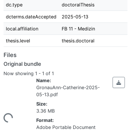
dc.type
doctoralThesis
dcterms.dateAccepted
2025-05-13
local.affiliation
FB 11 - Medizin
thesis.level
thesis.doctoral
Files
Original bundle
Now showing
1 - 1 of 1
Name:
GronauAnn-Catherine-2025-
05-13.pdf
Size:
ding...
3.36 MB
Format:
Adobe Portable Document