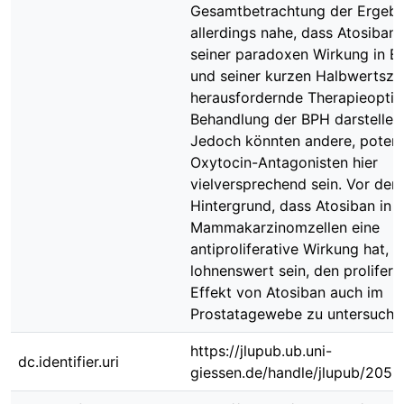
Gesamtbetrachtung der Ergebni
allerdings nahe, dass Atosiban
seiner paradoxen Wirkung in Ei
und seiner kurzen Halbwertszei
herausfordernde Therapieoptio
Behandlung der BPH darstellen
Jedoch könnten andere, poten
Oxytocin-Antagonisten hier
vielversprechend sein. Vor dem
Hintergrund, dass Atosiban in
Mammakarzinomzellen eine
antiproliferative Wirkung hat, 
lohnenswert sein, den prolifera
Effekt von Atosiban auch im
Prostatagewebe zu untersuche
https://jlupub.ub.uni-
dc.identifier.uri
giessen.de/handle/jlupub/2055