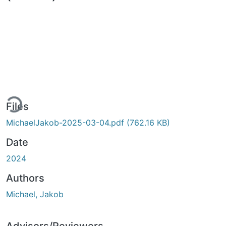
ding...
Files
MichaelJakob-2025-03-04.pdf
(762.16 KB)
Date
2024
Authors
Michael, Jakob
Advisors/Reviewers