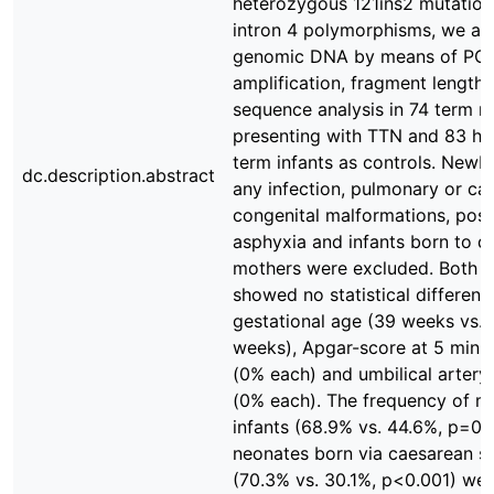
heterozygous 121ins2 mutation
intron 4 polymorphisms, we an
genomic DNA by means of PC
amplification, fragment length
sequence analysis in 74 term n
presenting with TTN and 83 he
term infants as controls. Newb
dc.description.abstract
any infection, pulmonary or ca
congenital malformations, post
asphyxia and infants born to d
mothers were excluded. Both 
showed no statistical differenc
gestational age (39 weeks vs. 
weeks), Apgar-score at 5 minu
(0% each) and umbilical artery
(0% each). The frequency of m
infants (68.9% vs. 44.6%, p=0.
neonates born via caesarean s
(70.3% vs. 30.1%, p<0.001) we