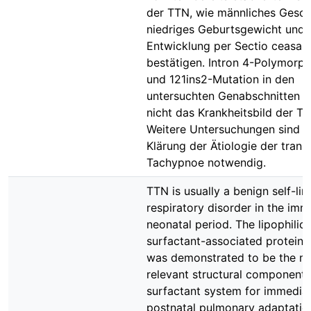
der TTN, wie männliches Gesch
niedriges Geburtsgewicht und
Entwicklung per Sectio ceasare
bestätigen. Intron 4-Polymorp
und 121ins2-Mutation in den
untersuchten Genabschnitten e
nicht das Krankheitsbild der TT
Weitere Untersuchungen sind z
Klärung der Ätiologie der trans
Tachypnoe notwendig.
TTN is usually a benign self-lim
respiratory disorder in the imm
neonatal period. The lipophilic
surfactant-associated protein 
was demonstrated to be the m
relevant structural component 
surfactant system for immedia
postnatal pulmonary adaptatio