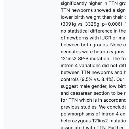
significantly higher in TTN gro
TTN newborns showed a signifi
lower birth weight than their c
(3091g vs. 3325g, p=0.006). T
no statistical difference in the
of newborns with IUGR or mak
between both groups. None of
neonates were heterozygous fo
121ins2 SP-B mutation. The fre
intron 4 variations did not diffe
between TTN newborns and he
controls (9.5% vs. 8.4%). Our d
suggest male gender, low birth
and caesarean section to be ri
for TTN which is in accordance
previous studies. We conclude
polymorphisms of intron 4 and
heterozygous 121ins2 mutation
associated with TTN. Further