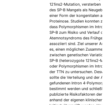
121ins2-Mutation, versterben a
des SP-B Mangels als Neugebo
einer Form der kongenitalen al
Proteinose. Studien konnten ze
dass Polymorphismen im Intron
SP-B zum Risiko und Verlauf d
Atemnotsyndroms des Frühgeb
assoziiert sind. Ziel unserer Ar
es, einen möglichen Zusamme
zwischen genetischen Variatio
SP-B (heterozygote 121ins2-Mu
oder Polymorphismen im Intron
der TTN zu untersuchen. Deswe
sollte die Verteilung und der A
gefundenen Intron 4-Polymorp
bestimmt werden und schließlic
publizierte Risikofaktoren der
anhand der eigenen klinischen