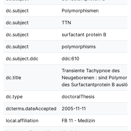
dc.subject
Polymorphismen
dc.subject
TTN
dc.subject
surfactant protein B
dc.subject
polymorphisms
dc.subject.ddc
ddc:610
Transiente Tachypnoe des
dc.title
Neugeborenen : sind Polymorp
des Surfactantprotein B auslö
dc.type
doctoralThesis
dcterms.dateAccepted
2005-11-11
local.affiliation
FB 11 - Medizin