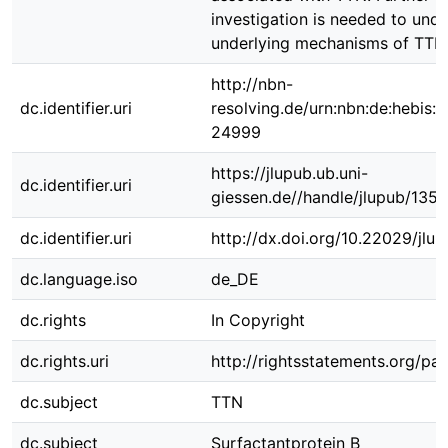
investigation is needed to und
underlying mechanisms of TTN
http://nbn-
dc.identifier.uri
resolving.de/urn:nbn:de:hebis:
24999
https://jlupub.ub.uni-
dc.identifier.uri
giessen.de//handle/jlupub/1359
dc.identifier.uri
http://dx.doi.org/10.22029/jlu
dc.language.iso
de_DE
dc.rights
In Copyright
dc.rights.uri
http://rightsstatements.org/pag
dc.subject
TTN
dc.subject
Surfactantprotein B