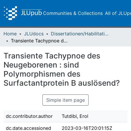
Communities & Collections
All of JLUp
Home
JLUdocs
Dissertationen/Habilitationen
Transiente Tachypnoe des Neugeborenen : sind Polymorphismen des Surfactantprotein B auslösend?
Transiente Tachypnoe des
Neugeborenen : sind
Polymorphismen des
Surfactantprotein B auslösend?
Simple item page
dc.contributor.author
Tutdibi, Erol
dc.date.accessioned
2023-03-16T20:01:15Z