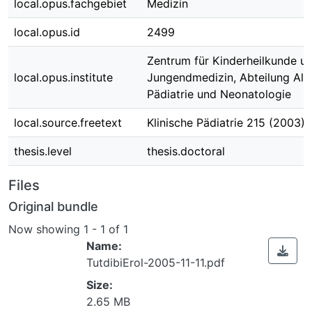
local.opus.fachgebiet
Medizin
local.opus.id
2499
Zentrum für Kinderheilkunde u
local.opus.institute
Jungendmedizin, Abteilung All
Pädiatrie und Neonatologie
local.source.freetext
Klinische Pädiatrie 215 (2003)
thesis.level
thesis.doctoral
Files
Original bundle
Now showing
1 - 1 of 1
Name:
TutdibiErol-2005-11-11.pdf
Size:
2.65 MB