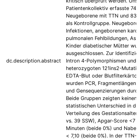
kritisch überprüft werden. Uns
Patientenkollektiv erfasste 74 r
Neugeborene mit TTN und 83 
als Kontrollgruppe. Neugebore
Infektionen, angeborenen kardi
pulmonalen Fehlbildungen, Asp
Kinder diabetischer Mütter wu
ausgeschlossen. Zur Identifizie
dc.description.abstract
Intron 4-Polymorphismen und 
heterozygoten 121ins2-Mutatio
EDTA-Blut oder Blutfilterkärtc
wurden PCR, Fragmentlängena
und Gensequenzierungen durch
Beide Gruppen zeigten keinen
statistischen Unterschied in de
Verteilung des Gestationsalter
vs. 39 SSW), Apgar-Score <7 
Minuten (beide 0%) und Nabel
< 7,10 (beide 0%). In der TTN-