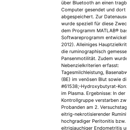
über Bluetooth an einen tragba
Computer gesendet und dort
abgespeichert. Zur Datenausw
wurde speziell für diese Zweck
dem Programm MATLAB® basi
Softwareprogramm entwickelt 
2012). Alleiniges Hauptzielkrit
die ruminographisch gemessen
Pansenmotilität. Zudem wurde
Nebenzielkriterien erfasst:
Tagesmilchleistung, Basenabw
(BE) im venösen Blut sowie die
#61538;-Hydroxybutyrat-Konze
im Plasma. Ergebnisse: In der
Kontrollgruppe verstarben zwe
Probanden am 2. Versuchstag 
eitrig-nekrotisierender Ruminiti
hochgradiger Peritonitis bzw.
eitrigjauchiger Endometritis un