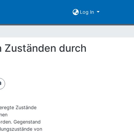
Log In
n Zuständen durch
geregte Zustände
inen
orden. Gegenstand
adungszustände von