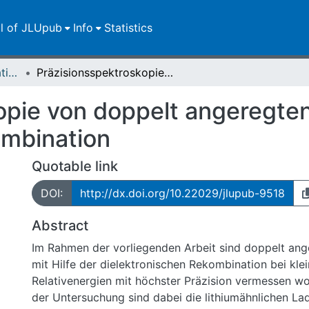
ll of JLUpub
Info
Statistics
Dissertationen/Habilitationen
Präzisionsspektroskopie von doppelt angeregten Zuständen durch dielektronische Rekombination
opie von doppelt angeregte
ombination
Quotable link
DOI:
http://dx.doi.org/10.22029/jlupub-9518
Abstract
Im Rahmen der vorliegenden Arbeit sind doppelt an
mit Hilfe der dielektronischen Rekombination bei kle
Relativenergien mit höchster Präzision vermessen w
der Untersuchung sind dabei die lithiumähnlichen L