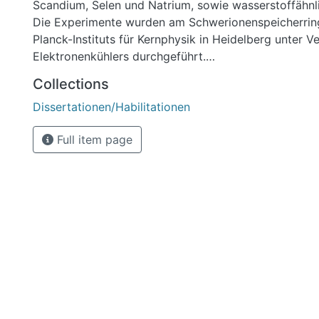
Scandium, Selen und Natrium, sowie wasserstoffähn
Die Experimente wurden am Schwerionenspeicherri
Planck-Instituts für Kernphysik in Heidelberg unter 
Elektronenkühlers durchgeführt.
Die Positionen ausgewählter Resonanzen bei sehr ni
Collections
Relativenergien sind mit einem bisher unerreicht klei
Dissertationen/Habilitationen
1,8 meV für Scandium und 0,6 meV für Natrium best
Die zum Vergleich herangezogenen theoretischen R
Full item page
auf einer relativistischen Vielteilchentheorie (RMBPT)