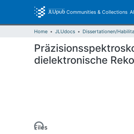
Communities & Collections
A
Home
JLUdocs
Präzisionsspektrosk
dielektronische Rek
Loading...
Files