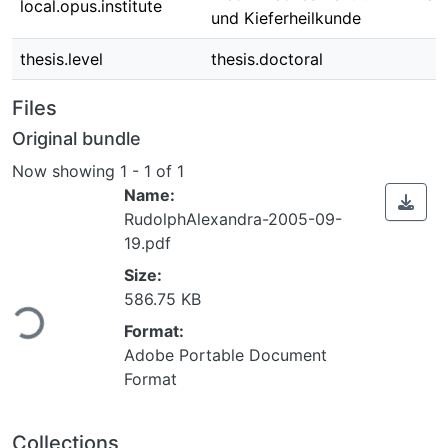
local.opus.institute
und Kieferheilkunde
thesis.level
thesis.doctoral
Files
Original bundle
Now showing
1 - 1 of 1
Name:
RudolphAlexandra-2005-09-
19.pdf
Size:
586.75 KB
Loading...
Format:
Adobe Portable Document
Format
Collections