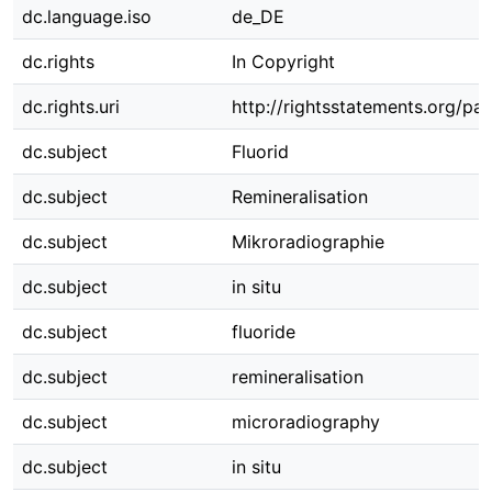
dc.language.iso
de_DE
dc.rights
In Copyright
dc.rights.uri
http://rightsstatements.org/pag
dc.subject
Fluorid
dc.subject
Remineralisation
dc.subject
Mikroradiographie
dc.subject
in situ
dc.subject
fluoride
dc.subject
remineralisation
dc.subject
microradiography
dc.subject
in situ