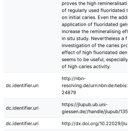
proves the high remineralisatio
of regularly used fluoridated t
on initial caries. Even the addit
application of fluoridated gels
increase the remineralising effe
in situ study. Nevertheless a fu
investigation of the caries prot
effect of high fluoridated denta
seems to be useful, especially 
of high caries activity.
http://nbn-
dc.identifier.uri
resolving.de/urn:nbn:de:hebis:
24879
https://jlupub.ub.uni-
dc.identifier.uri
giessen.de//handle/jlupub/135
dc.identifier.uri
http://dx.doi.org/10.22029/jlu