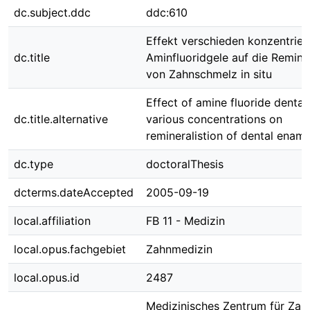
dc.subject.ddc
ddc:610
Effekt verschieden konzentrier
dc.title
Aminfluoridgele auf die Reminer
von Zahnschmelz in situ
Effect of amine fluoride dental 
dc.title.alternative
various concentrations on
remineralistion of dental enamel
dc.type
doctoralThesis
dcterms.dateAccepted
2005-09-19
local.affiliation
FB 11 - Medizin
local.opus.fachgebiet
Zahnmedizin
local.opus.id
2487
Medizinisches Zentrum für Zah