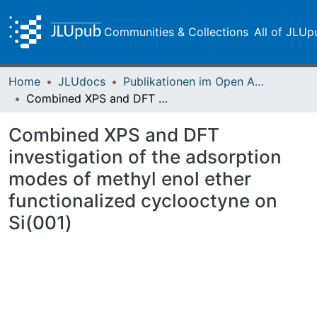
Communities & Collections
All of JLUp
Home
JLUdocs
Publikationen im Open Access gefördert durch die UB
Combined XPS and DFT investigation of the adsorption modes of methyl enol ether functionalized cyclooctyne on Si(001)
Combined XPS and DFT
investigation of the adsorption
modes of methyl enol ether
functionalized cyclooctyne on
Si(001)