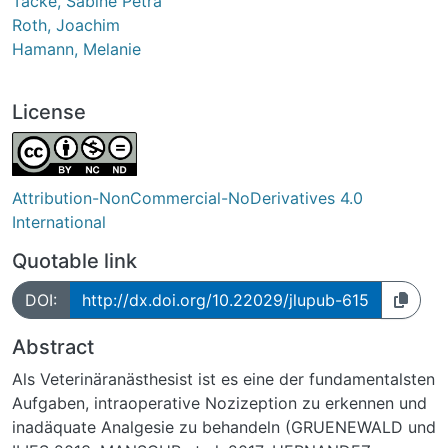
Tacke, Sabine Petra
Roth, Joachim
Hamann, Melanie
License
Attribution-NonCommercial-NoDerivatives 4.0
International
Quotable link
DOI:
http://dx.doi.org/10.22029/jlupub-615
Abstract
Als Veterinäranästhesist ist es eine der fundamentalsten
Aufgaben, intraoperative Nozizeption zu erkennen und
inadäquate Analgesie zu behandeln (GRUENEWALD und