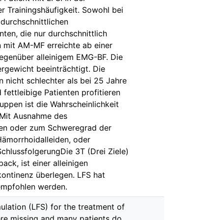
r Trainingshäufigkeit. Sowohl bei
 durchschnittlichen
ten, die nur durchschnittlich
on mit AM-MF erreichte ab einer
 gegenüber alleinigem EMG-BF. Die
gewicht beeinträchtigt. Die
 nicht schlechter als bei 25 Jahre
ettleibige Patienten profitieren
uppen ist die Wahrscheinlichkeit
. Mit Ausnahme des
gen oder zum Schweregrad der
Hämorrhoidalleiden, oder
chlussfolgerungDie 3T (Drei Ziele)
k, ist einer alleinigen
ontinenz überlegen. LFS hat
 empfohlen werden.
lation (LFS) for the treatment of
were missing and many patients do