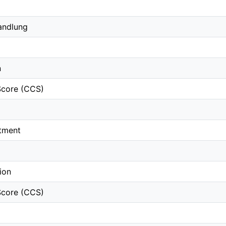
andlung
n
Score (CCS)
atment
tion
Score (CCS)