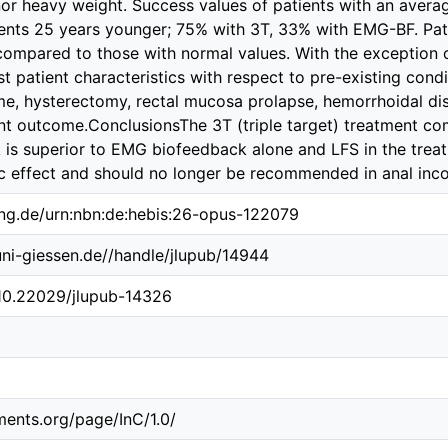
or heavy weight. Success values of patients with an avera
ents 25 years younger; 75% with 3T, 33% with EMG-BF. Pati
 compared to those with normal values. With the exception o
ost patient characteristics with respect to pre-existing con
, hysterectomy, rectal mucosa prolapse, hemorrhoidal dis
ent outcome.ConclusionsThe 3T (triple target) treatment c
s superior to EMG biofeedback alone and LFS in the treat
c effect and should no longer be recommended in anal inco
ing.de/urn:nbn:de:hebis:26-opus-122079
.uni-giessen.de//handle/jlupub/14944
/10.22029/jlupub-14326
ements.org/page/InC/1.0/