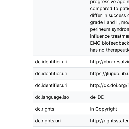
progressive age n
compared to pati
differ in success
grade I and II, m
perineum syndrome
influence treatm
EMG biofeedback i
has no therapeuti
dc.identifier.uri
http://nbn-resolv
dc.identifier.uri
https://jlupub.ub
dc.identifier.uri
http://dx.doi.org
dc.language.iso
de_DE
dc.rights
In Copyright
dc.rights.uri
http://rightsstat