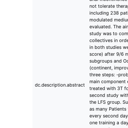
not tolerate thera
including 238 pat
modulated mediu
evaluated. The ai
study was to com
collectives in or
in both studies w
score) after 9/6 
subgroups and Odd
(continent, impro
three steps: -pro
main component ev
dc.description.abstract
treated with 3T f
second study with
the LFS group. Su
as many Patients 
every second day;
one training a da