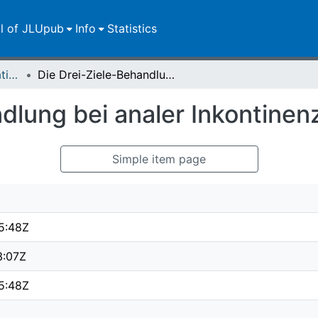
ll of JLUpub
Info
Statistics
Dissertationen/Habilitationen
Die Drei-Ziele-Behandlung bei analer Inkontinenz
dlung bei analer Inkontinen
Simple item page
5:48Z
3:07Z
5:48Z