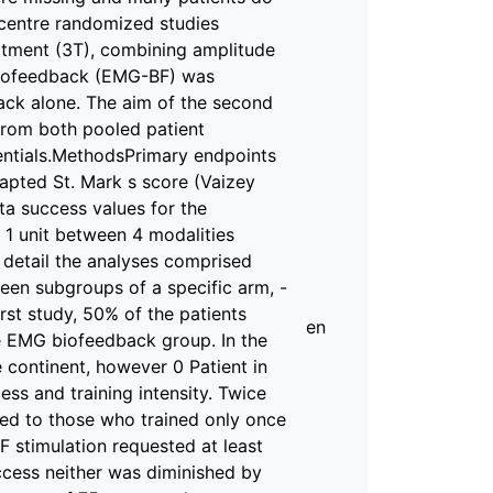
ticentre randomized studies
eatment (3T), combining amplitude
biofeedback (EMG-BF) was
ack alone. The aim of the second
from both pooled patient
tentials.MethodsPrimary endpoints
apted St. Mark s score (Vaizey
a success values for the
 1 unit between 4 modalities
 detail the analyses comprised
ween subgroups of a specific arm, -
st study, 50% of the patients
en
e EMG biofeedback group. In the
 continent, however 0 Patient in
ss and training intensity. Twice
red to those who trained only once
 stimulation requested at least
ccess neither was diminished by