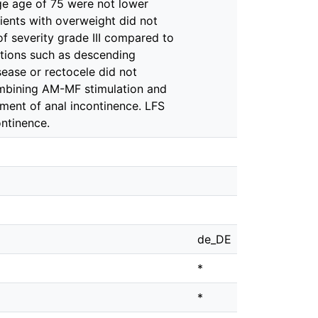
ge age of 75 were not lower
ents with overweight did not
f severity grade III compared to
ditions such as descending
ease or rectocele did not
ombining AM-MF stimulation and
ment of anal incontinence. LFS
ntinence.
de_DE
*
*