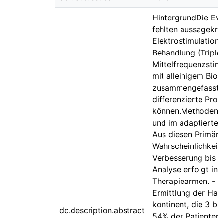
HintergrundDie Ev
fehlten aussagek
Elektrostimulatio
Behandlung (Tripl
Mittelfrequenzst
mit alleinigem Bi
zusammengefasste
differenzierte Pr
können.MethodenP
und im adaptiert
Aus diesen Primär
Wahrscheinlichkei
Verbesserung bis
Analyse erfolgt i
Therapiearmen. - 
Ermittlung der H
kontinent, die 3 
dc.description.abstract
54% der Patienten