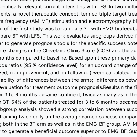
peutically relevant current intensities with LFS. In two mul
ients, a novel therapeutic concept, termed triple target tr
m frequency (AM-MF) stimulation and electromyography 
m of the first study was to compare 3T with EMG biofeedb
pare 3T with LFS. This work evaluates subgroups derived 
der to generate prognosis tools for the specific success po
ere changes in the Cleveland Clinic Score (CCS) and the ad
months compared to baseline. Based upon these primary dat
s ratios (95 % confidence level) for an upward change of
ved, no improvement, and no follow up) were calculated. In
bability of differences between the arms; -differencies bet
aluation for treatment outcome prognosis.ResultsIn the fir
or 3 to 9 months became continent, twice as many as in th
 3T, 54% of the patients treated for 3 to 6 months became
bgroup analysis showed a strong correlation between succe
training twice daily on the average earned success compa
 both in the 3T arm as well as in the EMG-BF group. AM-MF
y to generate a beneficial outcome superior to EMG-BF. Su