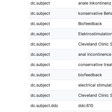
dc.subject
anale Inkontinenz
dc.subject
konservative Beh
dc.subject
Biofeedback
dc.subject
Elektrostimulatio
dc.subject
Cleveland Clinic 
dc.subject
anal incontinence
dc.subject
conservative tre
dc.subject
biofeedback
dc.subject
electrical stimula
dc.subject
Cleveland Clinic 
dc.subject.ddc
ddc:610