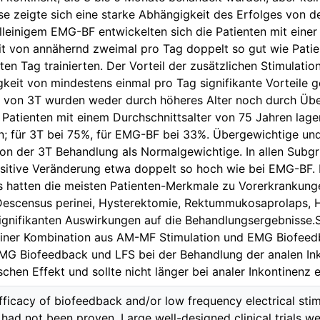
 zeigte sich eine starke Abhängigkeit des Erfolges von de
lleinigem EMG-BF entwickelten sich die Patienten mit einer
it von annähernd zweimal pro Tag doppelt so gut wie Patien
ten Tag trainierten. Der Vorteil der zusätzlichen Stimulati
gkeit von mindestens einmal pro Tag signifikante Vorteile
n von 3T wurden weder durch höheres Alter noch durch Über
 Patienten mit einem Durchschnittsalter von 75 Jahren lagen
n; für 3T bei 75%, für EMG-BF bei 33%. Übergewichtige und f
von der 3T Behandlung als Normalgewichtige. In allen Subgr
positive Veränderung etwa doppelt so hoch wie bei EMG-BF
s hatten die meisten Patienten-Merkmale zu Vorerkrankun
 Descensus perinei, Hysterektomie, Rektummukosaprolaps, 
ignifikanten Auswirkungen auf die Behandlungsergebnisse.S
iner Kombination aus AM-MF Stimulation und EMG Biofeedbac
MG Biofeedback und LFS bei der Behandlung der analen Ink
schen Effekt und sollte nicht länger bei analer Inkontinenz
icacy of biofeedback and/or low frequency electrical stimu
 had not been proven. Large well-designed clinical trials 