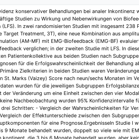
idenz konservativer Behandlungen bei analer Inkontinenz wa
räftige Studien zu Wirkung und Nebenwirkungen von Biofee
n (LFS). In zwei randomisierten Studien mit insgesamt 238 P
e Target Treatment, 3T), eine neue Kombination aus amplit
imulation (AM-MF) mit EMG-Biofeedback (EMG-BF) evaluiert.
ofeedback verglichen; in der zweiten Studie mit LFS. In dies
n Patientenkollektive aus beiden Studien nach Subgruppe
ognosen für die Erfolgswahrscheinlichkeit der Behandlung a
rimäre Zielkriterien in beiden Studien waren Veränderunge
en St. Marks (Vaizey) Score nach neun/sechs Monaten im Ve
daten wurden für die jeweiligen Subgruppen Erfolgsbilanze
t der Veränderung um eine Einheit zwischen den vier Modali
 keine Nachbeobachtung wurden 95% Konfidenzintervalle fü
n drei Schritten: - Vergleich der Wahrscheinlichkeiten für 
Vergleich der Effektunterschiede zwischen den Subgruppen
auptkomponenten für eine Prognose.ErgebnisseIn Studie I 
bis 9 Monate behandelt wurden, doppelt so viele wie mit EM
 kontinent, die 3 bis 6 Monate behandelt wurden, aber kein 