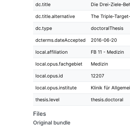
dc.title
Die Drei-Ziele-Be
dc.title.alternative
The Triple-Target
dc.type
doctoralThesis
dcterms.dateAccepted
2016-06-20
local.affiliation
FB 11 - Medizin
local.opus.fachgebiet
Medizin
local.opus.id
12207
local.opus.institute
Klinik für Allgeme
thesis.level
thesis.doctoral
Files
Original bundle