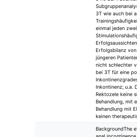
Subgruppenanalyse
3T wie auch bei a
Trainingshäufigke
einmal jeden zwei
Stimulationshäufi
Erfolgsaussichte
Erfolgsbilanz von
jüngeren Patiente
nicht schlechter 
bei 3T für eine 
Inkontinenzgrade
Inkontinenz; u.a.
Rektozele keine s
Behandlung, mit e
Behandlung mit E
keinen therapeuti
BackgroundThe eff
anal incontinence