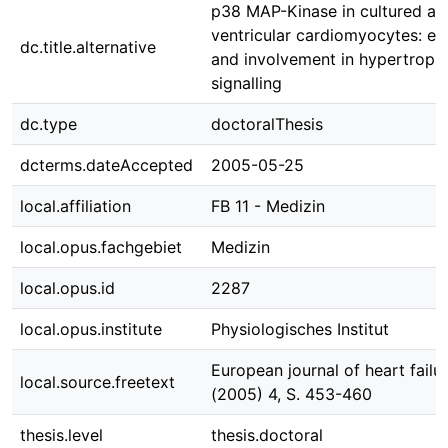
p38 MAP-Kinase in cultured adu
ventricular cardiomyocytes: ex
dc.title.alternative
and involvement in hypertroph
signalling
dc.type
doctoralThesis
dcterms.dateAccepted
2005-05-25
local.affiliation
FB 11 - Medizin
local.opus.fachgebiet
Medizin
local.opus.id
2287
local.opus.institute
Physiologisches Institut
European journal of heart failur
local.source.freetext
(2005) 4, S. 453-460
thesis.level
thesis.doctoral