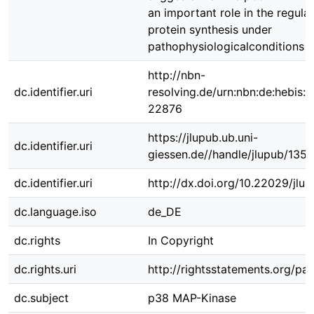
an important role in the regulat
protein synthesis under
pathophysiologicalconditions
http://nbn-
dc.identifier.uri
resolving.de/urn:nbn:de:hebis:
22876
https://jlupub.ub.uni-
dc.identifier.uri
giessen.de//handle/jlupub/1355
dc.identifier.uri
http://dx.doi.org/10.22029/jlu
dc.language.iso
de_DE
dc.rights
In Copyright
dc.rights.uri
http://rightsstatements.org/pag
dc.subject
p38 MAP-Kinase