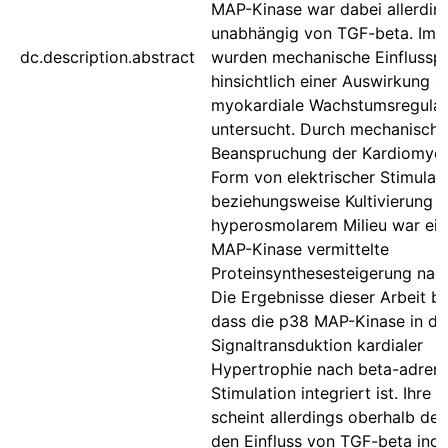
MAP-Kinase war dabei allerdin
unabhängig von TGF-beta. Im 
dc.description.abstract
wurden mechanische Einflussp
hinsichtlich einer Auswirkung a
myokardiale Wachstumsregulat
untersucht. Durch mechanische
Beanspruchung der Kardiomyoz
Form von elektrischer Stimulat
beziehungsweise Kultivierung i
hyperosmolarem Milieu war ei
MAP-Kinase vermittelte
Proteinsynthesesteigerung nac
Die Ergebnisse dieser Arbeit b
dass die p38 MAP-Kinase in di
Signaltransduktion kardialer
Hypertrophie nach beta-adren
Stimulation integriert ist. Ihre 
scheint allerdings oberhalb der
den Einfluss von TGF-beta indu