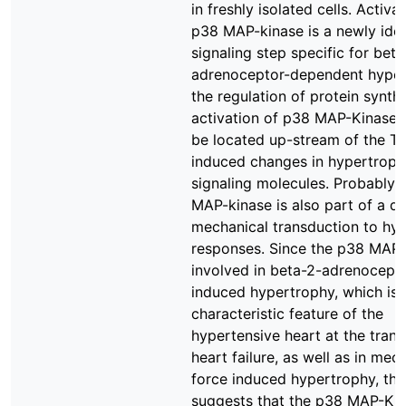
in freshly isolated cells. Activa
p38 MAP-kinase is a newly iden
signaling step specific for beta
adrenoceptor-dependent hypert
the regulation of protein synth
activation of p38 MAP-Kinase 
be located up-stream of the T
induced changes in hypertroph
signaling molecules. Probably 
MAP-kinase is also part of a di
mechanical transduction to hy
responses. Since the p38 MAP-
involved in beta-2-adrenocept
induced hypertrophy, which is 
characteristic feature of the
hypertensive heart at the trans
heart failure, as well as in mec
force induced hypertrophy, thi
suggests that the p38 MAP-Kin