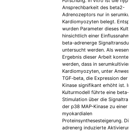
Forschung. In vitro ist die hyp
Ansprechbarkeit des beta2-
Adrenozeptors nur in serumkult
Kardiomyozyten belegt. Entsp
wurden Parameter dieses Kultu
hinsichtlich einer Einflussnahme
beta-adrenerge Signaltransduk
untersucht werden. Als wesentl
Ergebnis dieser Arbeit konnte 
werden, dass in serumkultivier
Kardiomyozyten, unter Anwese
TGF-beta, die Expression der
Kinase signifikant erhöht ist. I
Kulturmodell führte eine beta-
Stimulation über die Signaltran
der p38 MAP-Kinase zu einer
myokardialen
Proteinsynthesesteigerung. Die
adrenerg induzierte Aktivierun