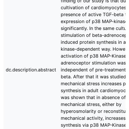
finding of our study is that dur
cultivation of cardiomyocytes 
presence of active TGF-beta t
expression of p38 MAP-kinase 
significantly. In the same cultu
stimulation of beta-adrenocep
induced protein synthesis in a
kinase-dependent way. Howeve
activation of p38 MAP-Kinase 
adrenoceptor stimulation was
dc.description.abstract
independent of pre-treatment 
beta. After that it was studied
mechanical stress increases pr
synthesis in adult cardiomyocyt
was shown that in absence of
mechanical stress, either by
hyperosmolarity or reconstituti
mechanical activity, increases 
synthesis via p38 MAP-Kinase a