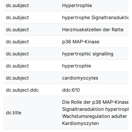
dc.subject
Hypertrophie
dc.subject
hypertrophe Signaltransduktio
dc.subject
Herzmuskelzellen der Ratte
dc.subject
p38 MAP-Kinase
dc.subject
hypertrophic signalling
dc.subject
hypertrophie
dc.subject
cardiomyocytes
dc.subject.ddc
ddc:610
Die Rolle der p38 MAP-Kinase i
Signaltransduktion hypertroph
dc.title
Wachstumsregulation adulter
Kardiomyozyten