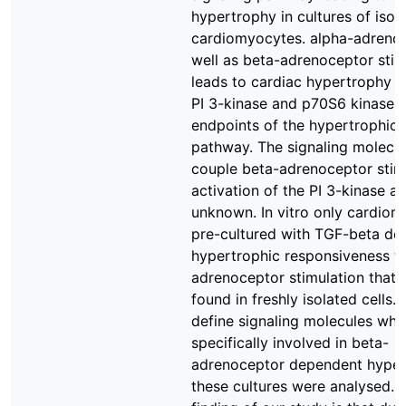
hypertrophy in cultures of isol
cardiomyocytes. alpha-adreno
well as beta-adrenoceptor stim
leads to cardiac hypertrophy b
PI 3-kinase and p70S6 kinase a
endpoints of the hypertrophic 
pathway. The signaling molecu
couple beta-adrenoceptor stim
activation of the PI 3-kinase are
unknown. In vitro only cardio
pre-cultured with TGF-beta de
hypertrophic responsiveness t
adrenoceptor stimulation that 
found in freshly isolated cells. 
define signaling molecules whi
specifically involved in beta-
adrenoceptor dependent hype
these cultures were analysed. 