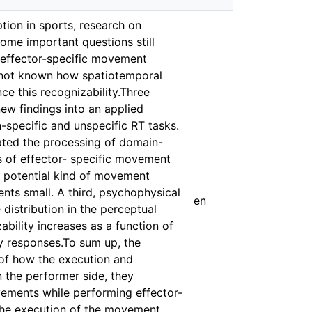
ion in sports, research on
ome important questions still
e effector-specific movement
ll not known how spatiotemporal
ce this recognizability.Three
ew findings into an applied
n-specific and unspecific RT tasks.
tated the processing of domain-
s of effector- specific movement
a potential kind of movement
nts small. A third, psychophysical
en
 distribution in the perceptual
bility increases as a function of
ly responses.To sum up, the
 of how the execution and
 the performer side, they
ements while performing effector-
 the execution of the movement