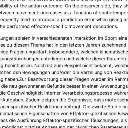
sibility of the action outcome. On the observer side, they 
between movements increases as a function of spatiotempora
equently tend to produce a prediction error when giving an 
 the performed effector-specific movement deceptions.
gen spielen in verschiedensten Interaktion im Sport eine
sse zu diesem Thema hat in den letzten Jahren zunehmen
inige Fragen ungeklärt, insbesondere, welchen kinematisch
gungstäuschungen unterliegen und welche dieser Parameter
g beeinflussen. Noch ist zum Beispiel nicht bekannt, welche
schen den Bewegungen und/oder die Verteilung von Reaktio
ng haben.Zur Beantwortung dieser Fragen wurden im Rahmen
 die neu gewonnenen Befunde besser in einen Anwendungsk
e die Geschwindigkeit interner Verarbeitungsprozesse wäh
-Aufgaben. Zudem zeigten die Ergebnisse, dass motorische
nenspezifischer Reaktionen beiträgt. Die zweite Studie im
kinematischen Eigenschaften von Effektor-spezifischen Be
ass die Ausführung Effektor-spezifischer Täuschungen, al
e möglichst präzise Anpassung der räumlichen Parameter 