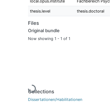
local.opus.institute
Fachbereich Psyc
thesis.level
thesis.doctoral
Files
Original bundle
Now showing
1 - 1 of 1
Loading...
Collections
Dissertationen/Habilitationen