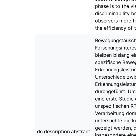
phase is to the vi
discriminability 
observers more fr
the efficiency of
Bewegungstäuschun
Forschungsintere
bleiben bislang e
spezifische Bewe
Erkennungsleistun
Unterschiede zwi
Erkennungsleistu
durchgeführt. Um
eine erste Studi
unspezifischen RT
Verarbeitung domä
untersuchte die 
gezeigt werden, d
dc.description.abstract
insbesondere ein