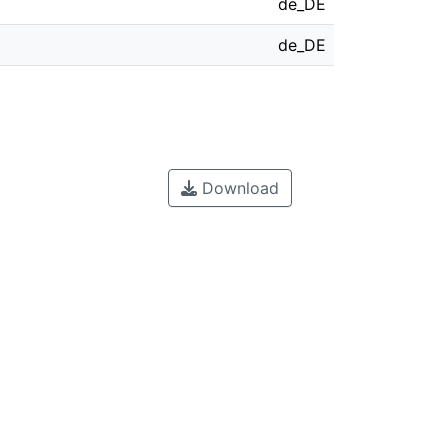
de_DE
de_DE
Download