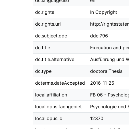
dc.language.iso
en
dc.rights
In Copyright
dc.rights.uri
http://rightsstat
dc.subject.ddc
ddc:796
dc.title
Execution and pe
dc.title.alternative
Ausführung und 
dc.type
doctoralThesis
dcterms.dateAccepted
2016-11-25
local.affiliation
FB 06 - Psycholo
local.opus.fachgebiet
Psychologie und 
local.opus.id
12370