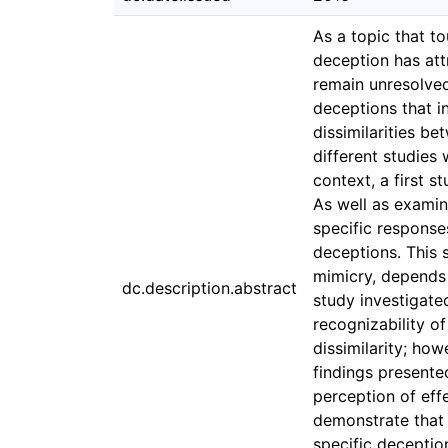
As a topic that t
deception has att
remain unresolved
deceptions that i
dissimilarities b
different studies
context, a first s
As well as examin
specific response
deceptions. This 
mimicry, depends 
dc.description.abstract
study investigated
recognizability o
dissimilarity; ho
findings presente
perception of eff
demonstrate that
specific deceptio