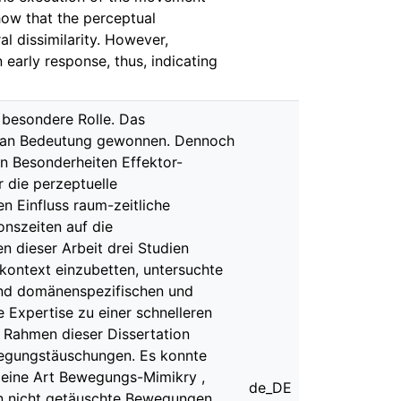
show that the perceptual
l dissimilarity. However,
early response, thus, indicating
 besondere Rolle. Das
d an Bedeutung gewonnen. Dennoch
en Besonderheiten Effektor-
 die perzeptuelle
n Einfluss raum-zeitliche
nszeiten auf die
 dieser Arbeit drei Studien
ontext einzubetten, untersuchte
rend domänenspezifischen und
 Expertise zu einer schnelleren
 Rahmen dieser Dissertation
wegungstäuschungen. Es konnte
s eine Art Bewegungs-Mimikry ,
de_DE
an nicht getäuschte Bewegungen