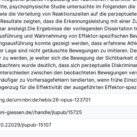
ritte, psychophysische Studie untersuchte im Folgenden die 
ie die Verteilung von Reaktionszeiten auf die perzeptuell
esultate zeigten, dass die Erkennungsleistung mit einer Z
ear ansteigt.Die Ergebnisse der vorliegenden Dissertation t
Ausführung und Wahrnehmung von Effektor-spezifischen Be
ngsausführung konnte gezeigt werden, dass erfahrene Athl
r Lage sind nicht getäuschte Bewegungen zu imitieren. De
 zu werden, je weiter sich die Bewegung der Sichtbarkeit 
bachters wurde deutlich, dass sich perzeptuelle Diskrimin
nterschieden zwischen den beobachteten Bewegungen verstä
häufiger zu Vorhersagefehlern tendierten, wenn frühe Ein
egenzug für die Effektivität der ausgeführten Effektor-sp
ing.de/urn:nbn:de:hebis:26-opus-123701
.uni-giessen.de//handle/jlupub/15725
/10.22029/jlupub-15107