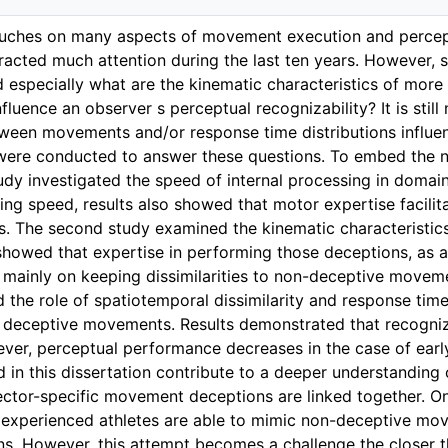
ouches on many aspects of movement execution and percept
racted much attention during the last ten years. However, s
 especially what are the kinematic characteristics of mor
nfluence an observer s perceptual recognizability? It is sti
etween movements and/or response time distributions influen
 were conducted to answer these questions. To embed the n
tudy investigated the speed of internal processing in domai
ing speed, results also showed that motor expertise facili
s. The second study examined the kinematic characteristic
showed that expertise in performing those deceptions, as 
mainly on keeping dissimilarities to non-deceptive moveme
 the role of spatiotemporal dissimilarity and response time
f deceptive movements. Results demonstrated that recogniza
wever, perceptual performance decreases in the case of ear
d in this dissertation contribute to a deeper understanding
ector-specific movement deceptions are linked together. On
 experienced athletes are able to mimic non-deceptive mov
ns. However, this attempt becomes a challenge the closer