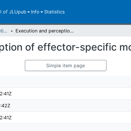
ll of JLUpub
Info
Statistics
Dissertationen/Habilitationen
Execution and perception of effector-specific movement deceptions
ption of effector-specific 
Simple item page
2:41Z
6:42Z
2:41Z