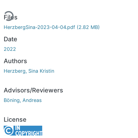
ding...
Files
HerzbergSina-2023-04-04.pdf
(2.82 MB)
Date
2022
Authors
Herzberg, Sina Kristin
Advisors/Reviewers
Böning, Andreas
License