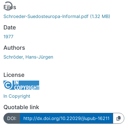
ding...
Files
Schroeder-Suedosteuropa-Informal.pdf
(1.32 MB)
Date
1977
Authors
Schröder, Hans-Jürgen
License
In Copyright
Quotable link
DOI:
http://dx.doi.org/10.22029/jlupub-16211