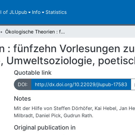
ll of JLUpub
Info
Statistics
Ökologische Theorien : fünfzehn Vorlesungen zur Einführung: Kritische Philosophie, Umweltsoziologie, poetische Ausgänge
n : fünfzehn Vorlesungen zu
ie, Umweltsoziologie, poeti
Quotable link
DOI:
http://dx.doi.org/10.22029/jlupub-17583
Notes
Mit der Hilfe von Steffen Dörhöfer, Kai Hebel, Jan He
Milbradt, Daniel Pick, Gudrun Rath.
Original publication in