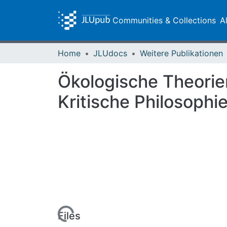
Communities & Collections
A
Home
JLUdocs
Weitere Publikationen
Ökologische Theorie
Kritische Philosoph
Loading...
Files