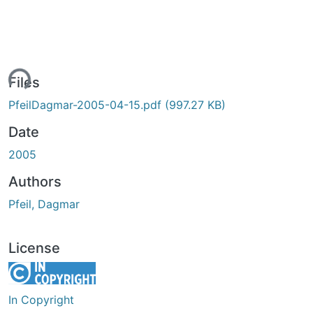
ing...
Files
PfeilDagmar-2005-04-15.pdf
(997.27 KB)
Date
2005
Authors
Pfeil, Dagmar
License
In Copyright