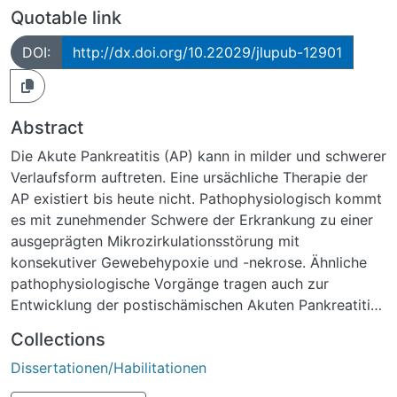
Quotable link
DOI:
http://dx.doi.org/10.22029/jlupub-12901
Abstract
Die Akute Pankreatitis (AP) kann in milder und schwerer
Verlaufsform auftreten. Eine ursächliche Therapie der
AP existiert bis heute nicht. Pathophysiologisch kommt
es mit zunehmender Schwere der Erkrankung zu einer
ausgeprägten Mikrozirkulationsstörung mit
konsekutiver Gewebehypoxie und -nekrose. Ähnliche
pathophysiologische Vorgänge tragen auch zur
Entwicklung der postischämischen Akuten Pankreatitis
bei, die in der Humanmedizin vor dem klinischen
Collections
Hintergrund der Pankreastransplantation und der
Dissertationen/Habilitationen
Entwicklung einer Posttransplantatpankreatitis relevant
ist.