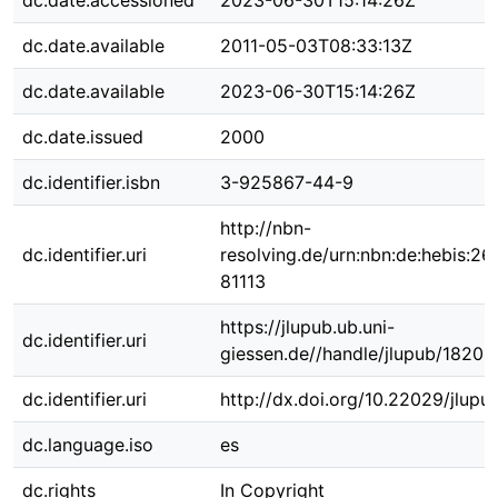
dc.date.accessioned
2023-06-30T15:14:26Z
dc.date.available
2011-05-03T08:33:13Z
dc.date.available
2023-06-30T15:14:26Z
dc.date.issued
2000
dc.identifier.isbn
3-925867-44-9
http://nbn-
dc.identifier.uri
resolving.de/urn:nbn:de:hebis:26
81113
https://jlupub.ub.uni-
dc.identifier.uri
giessen.de//handle/jlupub/18206
dc.identifier.uri
http://dx.doi.org/10.22029/jlup
dc.language.iso
es
dc.rights
In Copyright