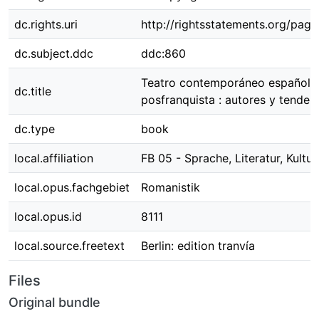
dc.rights.uri
http://rightsstatements.org/page
dc.subject.ddc
ddc:860
Teatro contemporáneo español
dc.title
posfranquista : autores y tenden
dc.type
book
local.affiliation
FB 05 - Sprache, Literatur, Kultur
local.opus.fachgebiet
Romanistik
local.opus.id
8111
local.source.freetext
Berlin: edition tranvía
Files
Original bundle