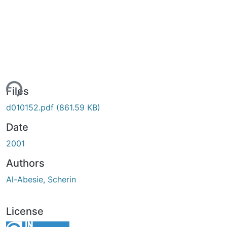
ing...
Files
d010152.pdf
(861.59 KB)
Date
2001
Authors
Al-Abesie, Scherin
License