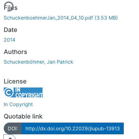
ing...
Files
SchuckenboehmerJan_2014_04_10.pdf
(3.53 MB)
Date
2014
Authors
Schuckenböhmer, Jan Patrick
License
In Copyright
Quotable link
DOI:
http://dx.doi.org/10.22029/jlupub-13913