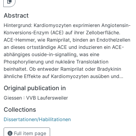
Abstract
Hintergrund: Kardiomyozyten exprimieren Angiotensin-
Konversions-Enzym (ACE) auf ihrer Zelloberfläche.
ACE-Hemmer, wie Ramiprilat, binden an Endothelzellen
an dieses ortsständige ACE und induzieren ein ACE-
abhängiges ouside-in-signalling, was eine
Phosphorylierung und nukleäre Translolaktion
beinhaltet. Ob entweder Ramiprilat oder Bradykinin
ähnliche Effekte auf Kardiomyozyten ausüben und
diese über eine AP-1-Aktivierung vermittelt werden, ist
Original publication in
unbekannt. In der vorliegenden Arbeit stellten wir die
Giessen : VVB Laufersweiler
Hypothese auf, dass ein Teil der kardioprotektiven
Effekte von Ramiprilat auf eine ACE-abhängige
Collections
Signalvermittlung zurückgeführt werden
Dissertationen/Habilitationen
können.Methoden: Isolierte adulte ventrikuläre
Kardiomyozyten der Ratte (Wistar-Ratte) wur-den
Full item page
herangezogen, um die basale ACE-Expression mittels