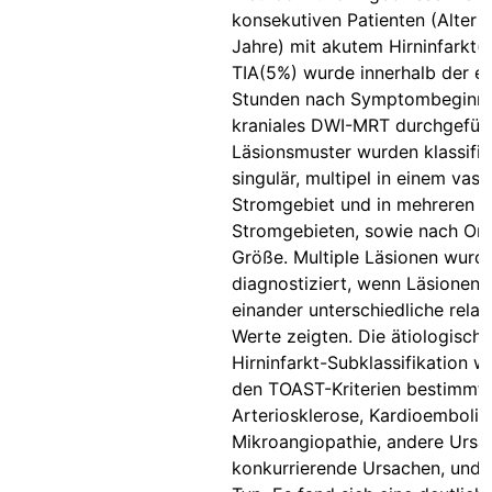
konsekutiven Patienten (Alter 
Jahre) mit akutem Hirninfarkt
TIA(5%) wurde innerhalb der er
Stunden nach Symptombeginn 
kraniales DWI-MRT durchgeführ
Läsionsmuster wurden klassifizi
singulär, multipel in einem vask
Stromgebiet und in mehreren
Stromgebieten, sowie nach Ort
Größe. Multiple Läsionen wurd
diagnostiziert, wenn Läsionen 
einander unterschiedliche rela
Werte zeigten. Die ätiologische
Hirninfarkt-Subklassifikation 
den TOAST-Kriterien bestimmt:
Arteriosklerose, Kardioembolie
Mikroangiopathie, andere Ursa
konkurrierende Ursachen, undef