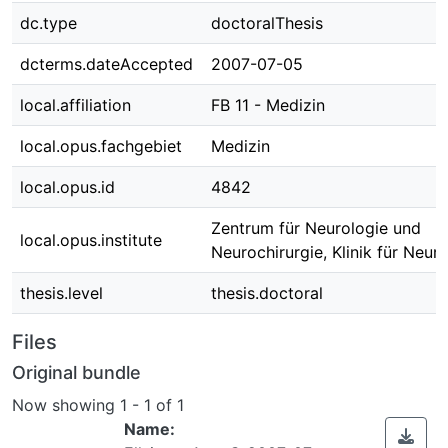
dc.type
doctoralThesis
dcterms.dateAccepted
2007-07-05
local.affiliation
FB 11 - Medizin
local.opus.fachgebiet
Medizin
local.opus.id
4842
Zentrum für Neurologie und
local.opus.institute
Neurochirurgie, Klinik für Neur
thesis.level
thesis.doctoral
Files
Original bundle
Now showing
1 - 1 of 1
Name: