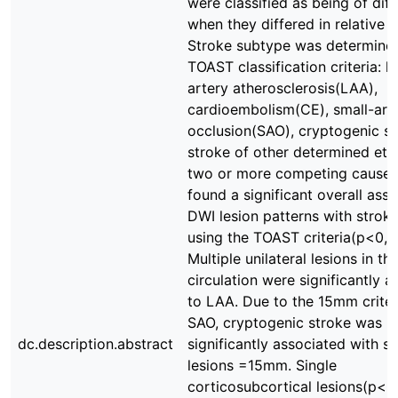
were classified as being of dif
when they differed in relative 
Stroke subtype was determine
TOAST classification criteria: l
artery atherosclerosis(LAA),
cardioembolism(CE), small-art
occlusion(SAO), cryptogenic st
stroke of other determined eti
two or more competing causes
found a significant overall asso
DWI lesion patterns with strok
using the TOAST criteria(p<0,0
Multiple unilateral lesions in th
circulation were significantly 
to LAA. Due to the 15mm criter
SAO, cryptogenic stroke was
dc.description.abstract
significantly associated with s
lesions =15mm. Single
corticosubcortical lesions(p<0