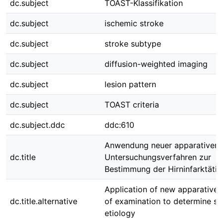
dc.subject
TOAST-Klassifikation
dc.subject
ischemic stroke
dc.subject
stroke subtype
dc.subject
diffusion-weighted imaging
dc.subject
lesion pattern
dc.subject
TOAST criteria
dc.subject.ddc
ddc:610
Anwendung neuer apparativer
dc.title
Untersuchungsverfahren zur
Bestimmung der Hirninfarktätio
Application of new apparative
dc.title.alternative
of examination to determine st
etiology