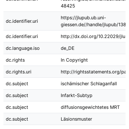
48425
https://jlupub.ub.uni-
dc.identifier.uri
giessen.de//handle/jlupub/138
dc.identifier.uri
http://dx.doi.org/10.22029/jlu
dc.language.iso
de_DE
dc.rights
In Copyright
dc.rights.uri
http://rightsstatements.org/pag
dc.subject
ischämischer Schlaganfall
dc.subject
Infarkt-Subtyp
dc.subject
diffusionsgewichtetes MRT
dc.subject
Läsionsmuster