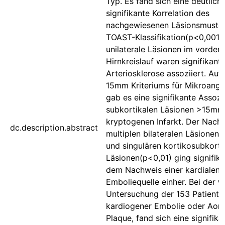
Typ. Es fand sich eine deutlich
signifikante Korrelation des
nachgewiesenen Läsionsmuster
TOAST-Klassifikation(p<0,001).
unilaterale Läsionen im vorder
Hirnkreislauf waren signifikant 
Arteriosklerose assoziiert. Au
15mm Kriteriums für Mikroangi
gab es eine signifikante Assozi
subkortikalen Läsionen >15m
kryptogenen Infarkt. Der Nach
dc.description.abstract
multiplen bilateralen Läsionen
und singulären kortikosubkorti
Läsionen(p<0,01) ging signifika
dem Nachweis einer kardialen
Emboliequelle einher. Bei der w
Untersuchung der 153 Patiente
kardiogener Embolie oder Aort
Plaque, fand sich eine signifika