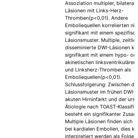
Assoziation multipler, bilaterale
Läsionen mit Links-Herz-
Thromben(p<0,01). Andere
Emboliequellen korrelierten nic
signifikant mit einem spezifis
Läsionsmuster. Multiple, zeitlic
disseminierte DWI-Läsionen kor
signifikant mit einem hypo- od
akinetischen linksventrikuläre
und Linksherz-Thromben als
Emboliequellen(p<0,01).
Schlussfolgerung: Zwischen d
Läsionsmuster im frühen DWI-
akuten Hirninfarkt und der ursä
Ätiologie nach TOAST-Klassifik
besteht ein signifikanter Zus
Multiple Läsionen finden sich h
bei kardialen Embolien, dies k
interpretiert werden als Folge e